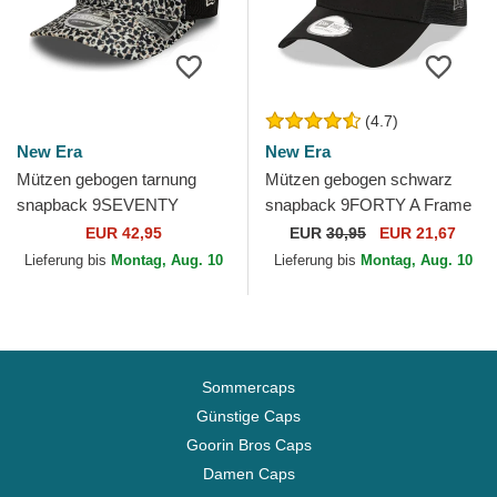
(4.7)
New Era
New Era
Mützen gebogen tarnung
Mützen gebogen schwarz
snapback 9SEVENTY
snapback 9FORTY A Frame
Stretch Snap der Racing
Tonal der Chicago Bulls NBA
EUR 42,95
EUR
30,95
EUR 21,67
Bulls F1 Team Formula 1 von
von New Era
Lieferung bis
Montag, Aug. 10
Lieferung bis
Montag, Aug. 10
New Era
Sommercaps
Günstige Caps
Goorin Bros Caps
Damen Caps