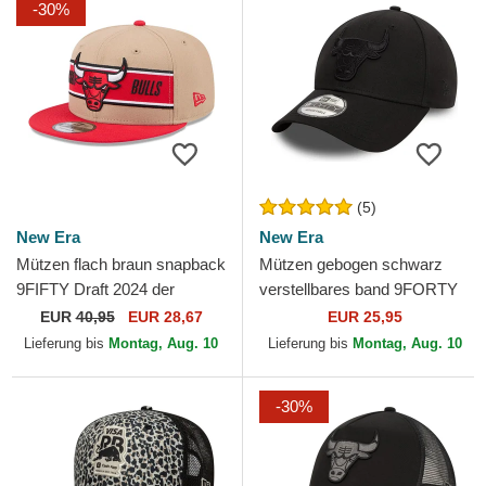
-30%
(5)
New Era
New Era
Mützen flach braun snapback
Mützen gebogen schwarz
9FIFTY Draft 2024 der
verstellbares band 9FORTY
Chicago Bulls NBA von New
Essential der Chicago Bulls
EUR
40,95
EUR 28,67
EUR 25,95
Era
NBA von New Era
Lieferung bis
Montag, Aug. 10
Lieferung bis
Montag, Aug. 10
-30%