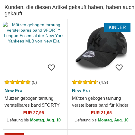
Kunden, die diesen Artikel gekauft haben, haben auch
gekauft
KINDER
(5)
(4.9)
New Era
New Era
Mützen gebogen tarnung
Mützen gebogen tarnung
verstellbares band 9FORTY
verstellbares band für Kinder
League Essential der New
9FORTY League Essential
EUR 27,95
EUR 21,95
York Yankees MLB von...
der New York Yankees...
Lieferung bis
Montag, Aug. 10
Lieferung bis
Montag, Aug. 10