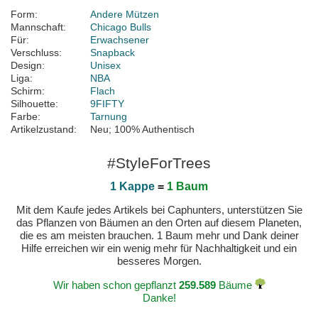
Form:
Andere Mützen
Mannschaft:
Chicago Bulls
Für:
Erwachsener
Verschluss:
Snapback
Design:
Unisex
Liga:
NBA
Schirm:
Flach
Silhouette:
9FIFTY
Farbe:
Tarnung
Artikelzustand:
Neu; 100% Authentisch
#StyleForTrees
1 Kappe
=
1 Baum
Mit dem Kaufe jedes Artikels bei Caphunters, unterstützen Sie
das Pflanzen von Bäumen an den Orten auf diesem Planeten,
die es am meisten brauchen. 1 Baum mehr und Dank deiner
Hilfe erreichen wir ein wenig mehr für Nachhaltigkeit und ein
besseres Morgen.
Wir haben schon gepflanzt
259.589
Bäume
Danke!