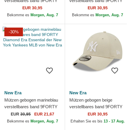
verstellbares band 9FORTY
verstellbares band 9FORTY
Diamond Era der New York
Diamond Era der New York
EUR 30,95
EUR 30,95
Yankees MLB von New Era
Yankees MLB von New Era
Bekomme es
Morgen, Aug. 7
Bekomme es
Morgen, Aug. 7
-30%
New Era
New Era
Mützen gebogen marineblau
Mützen gebogen beige
verstellbares band 9FORTY
verstellbares band 9FORTY
Diamond Era Essential der
Diamond Era der New York
EUR
30,95
EUR 21,67
EUR 30,95
New York Yankees...
Yankees MLB von New Era
Bekomme es
Morgen, Aug. 7
Erhalten Sie es bis
13 - 17 Aug.