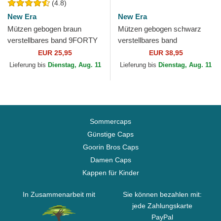
(4.8)
New Era
New Era
Mützen gebogen braun
Mützen gebogen schwarz
verstellbares band 9FORTY
verstellbares band
League Essential der New
9TWENTY Worn PU der New
EUR 25,95
EUR 38,95
York Yankees MLB von New
York Yankees MLB von New
Lieferung bis
Dienstag, Aug. 11
Lieferung bis
Dienstag, Aug. 11
Era
Era
Sommercaps
Günstige Caps
Goorin Bros Caps
Damen Caps
Kappen für Kinder
In Zusammenarbeit mit
Sie können bezahlen mit:
jede Zahlungskarte
PayPal