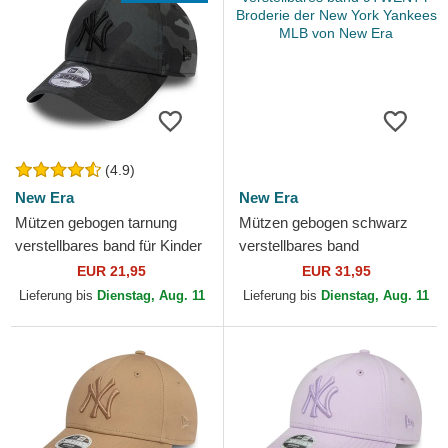
(4.9)
New Era
New Era
Mützen gebogen tarnung
Mützen gebogen schwarz
verstellbares band für Kinder
verstellbares band
9FORTY League Essential
9TWENTY Broderie der New
EUR 21,95
EUR 31,95
der New York Yankees...
York Yankees MLB von New
Lieferung bis
Dienstag, Aug. 11
Lieferung bis
Dienstag, Aug. 11
Era