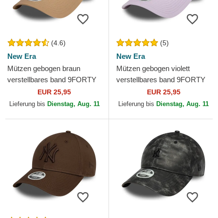
(4.6)
(5)
New Era
New Era
Mützen gebogen braun
Mützen gebogen violett
verstellbares band 9FORTY
verstellbares band 9FORTY
League Essential der New
League Essential der New
EUR 25,95
EUR 25,95
York Yankees MLB von New
York Yankees MLB von...
Lieferung bis
Dienstag, Aug. 11
Lieferung bis
Dienstag, Aug. 11
Era