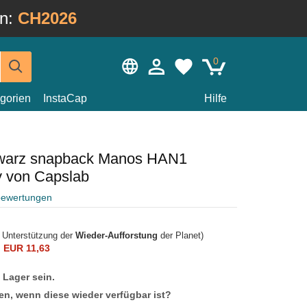
in:
CH2026
0
gorien
InstaCap
Hilfe
warz snapback Manos HAN1
 von Capslab
bewertungen
r Unterstützung der
Wieder-Aufforstung
der Planet)
n
EUR 11,63
f Lager sein.
en, wenn diese wieder verfügbar ist?