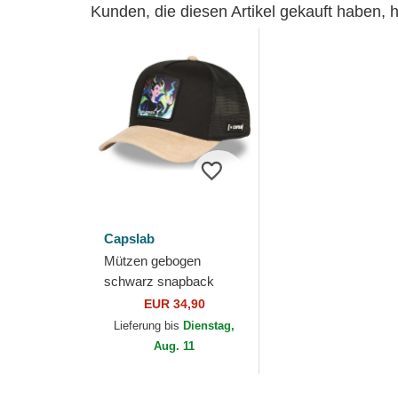
Kunden, die diesen Artikel gekauft haben,
Capslab
Mützen gebogen
schwarz snapback
Dark Power SP PRI3
EUR 34,90
Maleficent Disney von
Lieferung bis
Dienstag,
Capslab
Aug. 11