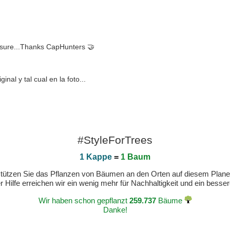
r sure...Thanks CapHunters 🤝
al y tal cual en la foto...
#StyleForTrees
1 Kappe
=
1 Baum
erstützen Sie das Pflanzen von Bäumen an den Orten auf diesem Plan
 Hilfe erreichen wir ein wenig mehr für Nachhaltigkeit und ein bess
Wir haben schon gepflanzt
259.737
Bäume
Danke!