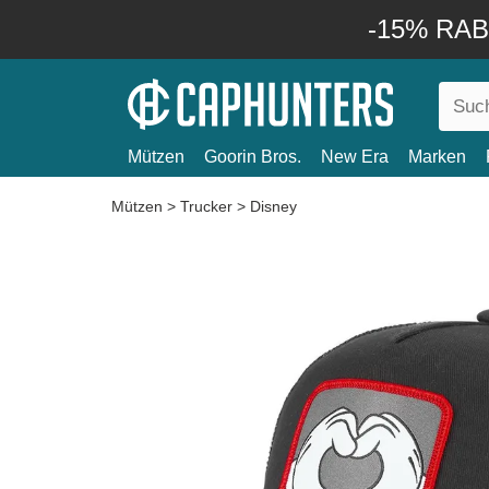
-15% RABA
Mützen
Goorin Bros.
New Era
Marken
Mützen
>
Trucker
>
Disney