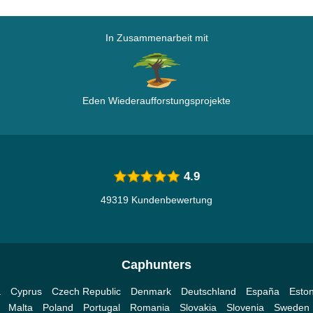
In Zusammenarbeit mit
Eden Wiederaufforstungsprojekte
4.9
49319 Kundenbewertung
Caphunters
a
Cyprus
Czech Republic
Denmark
Deutschland
España
Eston
Malta
Poland
Portugal
Romania
Slovakia
Slovenia
Sweden