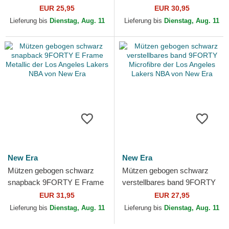
Essential Outline der Los
Tonal der Los Angeles Lakers
EUR 25,95
EUR 30,95
Angeles Lakers NBA von...
NBA von New Era
Lieferung bis
Dienstag, Aug. 11
Lieferung bis
Dienstag, Aug. 11
New Era
New Era
Mützen gebogen schwarz
Mützen gebogen schwarz
snapback 9FORTY E Frame
verstellbares band 9FORTY
Metallic der Los Angeles
Microfibre der Los Angeles
EUR 31,95
EUR 27,95
Lakers NBA von New Era
Lakers NBA von New Era
Lieferung bis
Dienstag, Aug. 11
Lieferung bis
Dienstag, Aug. 11