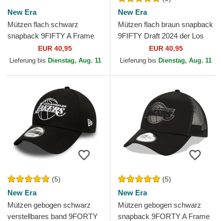
New Era
New Era
Mützen flach schwarz
Mützen flach braun snapback
snapback 9FIFTY A Frame
9FIFTY Draft 2024 der Los
Ring der Los Angeles Lakers
Angeles Lakers NBA von
EUR 40,95
EUR 40,95
NBA von New Era
New Era
Lieferung bis
Dienstag, Aug. 11
Lieferung bis
Dienstag, Aug. 11
(5)
(5)
New Era
New Era
Mützen gebogen schwarz
Mützen gebogen schwarz
verstellbares band 9FORTY
snapback 9FORTY A Frame