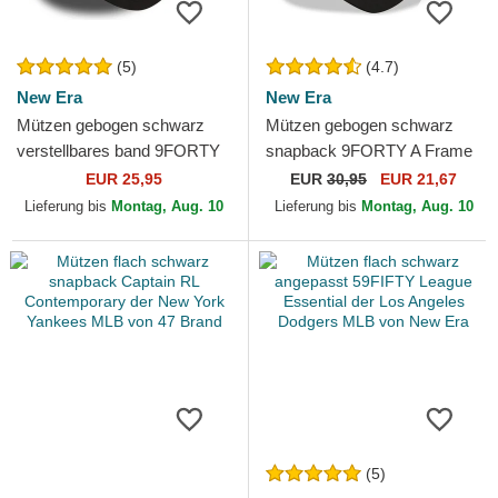
(5)
(4.7)
New Era
New Era
Mützen gebogen schwarz
Mützen gebogen schwarz
verstellbares band 9FORTY
snapback 9FORTY A Frame
Essential der Chicago Bulls
Tonal der Chicago Bulls NBA
EUR 25,95
EUR
30,95
EUR 21,67
NBA von New Era
von New Era
Lieferung bis
Montag, Aug. 10
Lieferung bis
Montag, Aug. 10
(5)