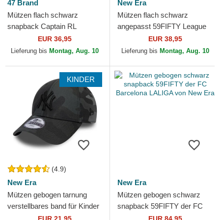
47 Brand
New Era
Mützen flach schwarz
Mützen flach schwarz
snapback Captain RL
angepasst 59FIFTY League
Contemporary der New York
Essential der Los Angeles
EUR 36,95
EUR 38,95
Yankees MLB von 47 Brand
Dodgers MLB von New Era
Lieferung bis
Montag, Aug. 10
Lieferung bis
Montag, Aug. 10
KINDER
(4.9)
New Era
New Era
Mützen gebogen tarnung
Mützen gebogen schwarz
verstellbares band für Kinder
snapback 59FIFTY der FC
9FORTY League Essential
Barcelona LALIGA von New
EUR 21,95
EUR 84,95