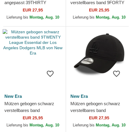
angepasst 39THIRTY
verstellbares band 9FORTY
Essential der Los Angeles
League Essential der Los
EUR 27,95
EUR 25,95
Dodgers MLB von New Era
Angeles Dodgers MLB von...
Lieferung bis
Montag, Aug. 10
Lieferung bis
Montag, Aug. 10
New Era
New Era
Mützen gebogen schwarz
Mützen gebogen schwarz
verstellbares band
verstellbares band
9TWENTY League Essential
9TWENTY Washed der Los
EUR 25,95
EUR 27,95
der Los Angeles Dodgers
Angeles Dodgers MLB von
Lieferung bis
Montag, Aug. 10
Lieferung bis
Montag, Aug. 10
MLB...
New Era