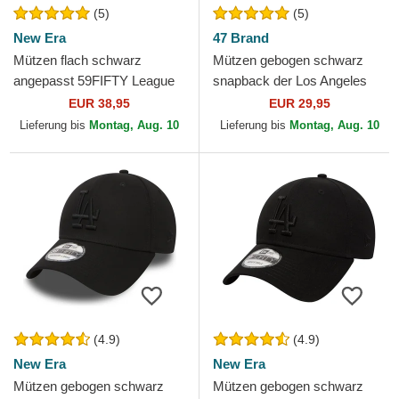
(5)
(5)
New Era
47 Brand
Mützen flach schwarz
Mützen gebogen schwarz
angepasst 59FIFTY League
snapback der Los Angeles
Essential der Los Angeles
Dodgers MLB von 47 Brand
EUR 38,95
EUR 29,95
Dodgers MLB von New Era
Lieferung bis
Montag, Aug. 10
Lieferung bis
Montag, Aug. 10
(4.9)
(4.9)
New Era
New Era
Mützen gebogen schwarz
Mützen gebogen schwarz