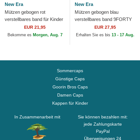
New Era
New Era
Mützen gebogen rot
Mützen gebogen blau
verstellbares band für Kinder
verstellbares band 9FORTY
9FORTY The League der
The League der New York
EUR 21,95
EUR 27,95
San Francisco 49ers NFL...
Giants NFL von New Era
Bekomme es
Morgen, Aug. 7
Erhalten Sie es bis
13 - 17 Aug.
Sommercaps
Günstige Caps
Goorin Bros Caps
Damen Caps
Kappen für Kinder
In Zusammenarbeit mit
Sie können bezahlen mit:
jede Zahlungskarte
PayPal
Überweisungen 24