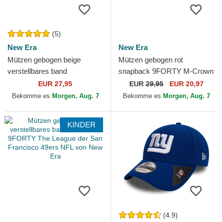
(5)
New Era
New Era
Mützen gebogen beige
Mützen gebogen rot
verstellbares band
snapback 9FORTY M-Crown
9TWENTY Core Classic der
Team der San Francisco
EUR 27,95
EUR
29,95
EUR 20,97
San Francisco Giants MLB
49ers NFL von New Era
Bekomme es
Morgen, Aug. 7
Bekomme es
Morgen, Aug. 7
von New...
KINDER
(4.9)