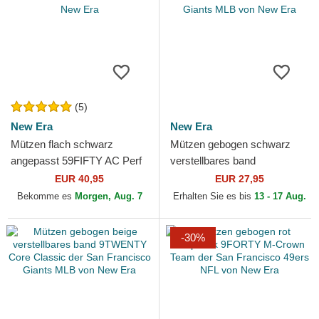
(5)
New Era
New Era
Mützen flach schwarz
Mützen gebogen schwarz
angepasst 59FIFTY AC Perf
verstellbares band
der San Francisco Giants
9TWENTY Core Classic der
EUR 40,95
EUR 27,95
MLB von New Era
San Francisco Giants MLB
Bekomme es
Morgen, Aug. 7
Erhalten Sie es bis
13 - 17 Aug.
von...
-30%