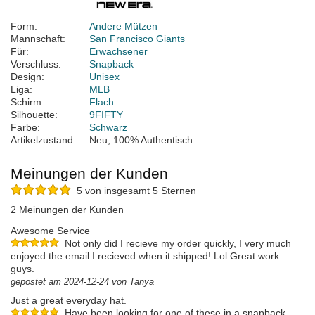
Form:
Andere Mützen
Mannschaft:
San Francisco Giants
Für:
Erwachsener
Verschluss:
Snapback
Design:
Unisex
Liga:
MLB
Schirm:
Flach
Silhouette:
9FIFTY
Farbe:
Schwarz
Artikelzustand:
Neu; 100% Authentisch
Meinungen der Kunden
5 von insgesamt 5 Sternen
2 Meinungen der Kunden
Awesome Service
Not only did I recieve my order quickly, I very much
enjoyed the email I recieved when it shipped! Lol Great work
guys.
gepostet am 2024-12-24 von Tanya
Just a great everyday hat.
Have been looking for one of these in a snapback.