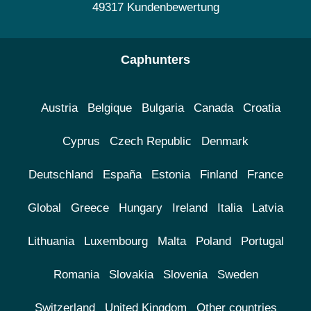
49317 Kundenbewertung
Caphunters
Austria
Belgique
Bulgaria
Canada
Croatia
Cyprus
Czech Republic
Denmark
Deutschland
España
Estonia
Finland
France
Global
Greece
Hungary
Ireland
Italia
Latvia
Lithuania
Luxembourg
Malta
Poland
Portugal
Romania
Slovakia
Slovenia
Sweden
Switzerland
United Kingdom
Other countries