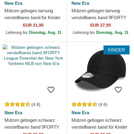
New Era
New Era
Mützen gebogen tarnung
Mützen gebogen tarnung
verstellbares band für Kinder
verstellbares band 9FORTY
9FORTY League Essential
League Essential der New
EUR 21,95
EUR 27,95
der New York Yankees...
York Yankees MLB von...
Lieferung bis
Dienstag, Aug. 11
Lieferung bis
Dienstag, Aug. 11
KINDER
(4.8)
(4.6)
New Era
New Era
Mützen gebogen schwarz
Mützen gebogen schwarz
verstellbares band 9FORTY
verstellbares band für Kinder
League Essential der New
9FORTY League Essential