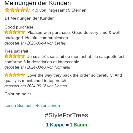
Meinungen der Kunden
4.9 von insgesamt 5 Sternen
14 Meinungen der Kunden
Good purchase.
Pleased with purchase. Good delivery time & well
packaged. Helpful communication.
gepostet am 2025-06-04 von Lesley
Très satisfait
Je suis très satisfait de mon achat , la casquette est
conforme à la description et impeccable.
gepostet am 2024-08-03 von Normand
Love the way they pack the order so carefully! And
quality is maintained to top notch
gepostet am 2024-06-12 von Naman
Color on point
I think this is the smoothest color combonation for this
hat. And I have 5 colors of the same. Comfortable and beautiful. I
Lesen Sie mehr Rezensionen
would buy it again for sure.
#StyleForTrees
gepostet am 2024-02-01 von Otavio
1 Kappe
=
1 Baum