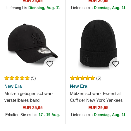
EUR 25,95
EUR 20,95
York Yankees MLB von...
der New York Yankees...
Lieferung bis
Dienstag, Aug. 11
Lieferung bis
Dienstag, Aug. 11
(5)
(5)
New Era
New Era
Mützen gebogen schwarz
Mützen schwarz Essential
verstellbares band
Cuff der New York Yankees
9TWENTY League Essential
MLB von New Era
EUR 25,95
EUR 29,95
der New York Yankees MLB
Erhalten Sie es bis
17 - 19 Aug.
Lieferung bis
Dienstag, Aug. 11
von...