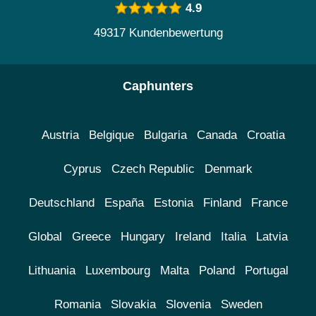
4.9
49317 Kundenbewertung
Caphunters
Austria
Belgique
Bulgaria
Canada
Croatia
Cyprus
Czech Republic
Denmark
Deutschland
España
Estonia
Finland
France
Global
Greece
Hungary
Ireland
Italia
Latvia
Lithuania
Luxembourg
Malta
Poland
Portugal
Romania
Slovakia
Slovenia
Sweden