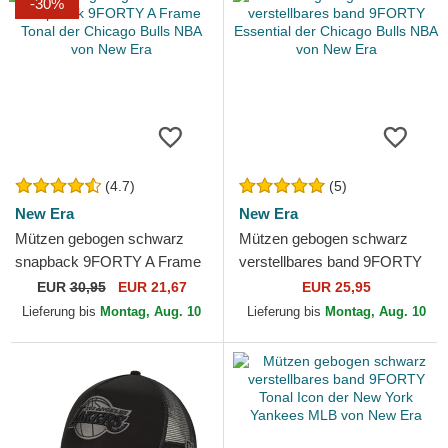
-30%
(4.7)
(5)
New Era
New Era
Mützen gebogen schwarz
Mützen gebogen schwarz
snapback 9FORTY A Frame
verstellbares band 9FORTY
Tonal der Chicago Bulls NBA
Essential der Chicago Bulls
EUR
30,95
EUR 21,67
EUR 25,95
von New Era
NBA von New Era
Lieferung bis
Montag, Aug. 10
Lieferung bis
Montag, Aug. 10