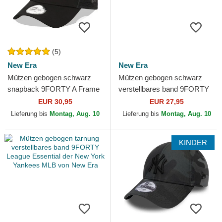
(5)
New Era
New Era
Mützen gebogen schwarz
Mützen gebogen schwarz
snapback 9FORTY A Frame
verstellbares band 9FORTY
Tonal der Los Angeles Lakers
Tonal Icon der New York
EUR 30,95
EUR 27,95
NBA von New Era
Yankees MLB von New Era
Lieferung bis
Montag, Aug. 10
Lieferung bis
Montag, Aug. 10
KINDER