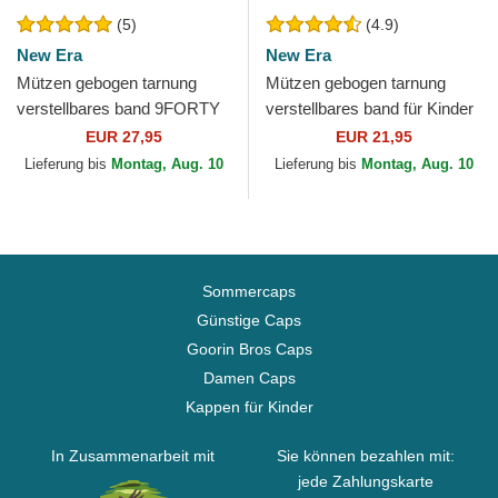
(5)
(4.9)
New Era
New Era
Mützen gebogen tarnung
Mützen gebogen tarnung
verstellbares band 9FORTY
verstellbares band für Kinder
League Essential der New
9FORTY League Essential
EUR 27,95
EUR 21,95
York Yankees MLB von...
der New York Yankees...
Lieferung bis
Montag, Aug. 10
Lieferung bis
Montag, Aug. 10
Sommercaps
Günstige Caps
Goorin Bros Caps
Damen Caps
Kappen für Kinder
In Zusammenarbeit mit
Sie können bezahlen mit:
jede Zahlungskarte