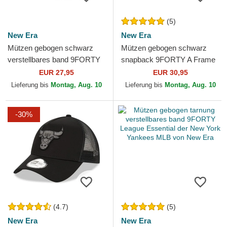
(5)
New Era
New Era
Mützen gebogen schwarz
Mützen gebogen schwarz
verstellbares band 9FORTY
snapback 9FORTY A Frame
Tonal Icon der New York
Tonal der Los Angeles Lakers
EUR 27,95
EUR 30,95
Yankees MLB von New Era
NBA von New Era
Lieferung bis
Montag, Aug. 10
Lieferung bis
Montag, Aug. 10
-30%
(4.7)
(5)
New Era
New Era