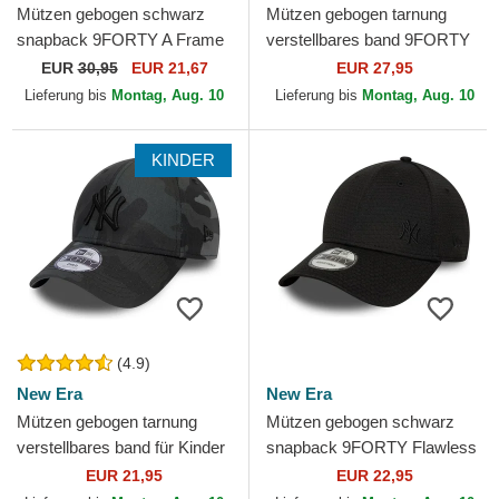
Mützen gebogen schwarz
Mützen gebogen tarnung
snapback 9FORTY A Frame
verstellbares band 9FORTY
Tonal der Chicago Bulls NBA
League Essential der New
EUR
30,95
EUR 21,67
EUR 27,95
von New Era
York Yankees MLB von...
Lieferung bis
Montag, Aug. 10
Lieferung bis
Montag, Aug. 10
KINDER
(4.9)
New Era
New Era
Mützen gebogen tarnung
Mützen gebogen schwarz
verstellbares band für Kinder
snapback 9FORTY Flawless
9FORTY League Essential
Mesh der New York Yankees
EUR 21,95
EUR 22,95
der New York Yankees...
MLB von New Era