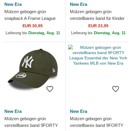
New Era
New Era
Mützen gebogen grün
Mützen gebogen grün
snapback A Frame League
verstellbares band für Kinder
Essential der New York
9FORTY The League der
EUR 30,95
EUR 23,95
Yankees MLB von New Era
Green Bay Packers NFL
Lieferung bis
Dienstag, Aug. 11
Lieferung bis
Dienstag, Aug. 11
von...
New Era
New Era
Mützen gebogen grün
Mützen gebogen grün
verstellbares band 9FORTY
verstellbares band 9FORTY