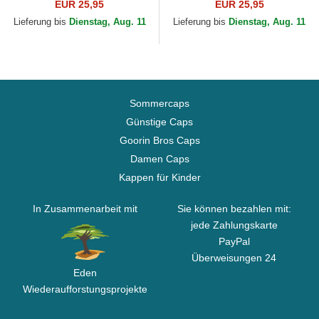
League Essential der New
League Essential der New
EUR 25,95
EUR 25,95
York Yankees MLB von New
York Yankees MLB von New
Lieferung bis
Dienstag, Aug. 11
Lieferung bis
Dienstag, Aug. 11
Era
Era
Sommercaps
Günstige Caps
Goorin Bros Caps
Damen Caps
Kappen für Kinder
In Zusammenarbeit mit
Sie können bezahlen mit:
jede Zahlungskarte
PayPal
Überweisungen 24
Eden
Wiederaufforstungsprojekte