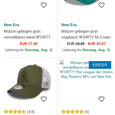
New Era
New Era
Mützen gebogen grün
Mützen gebogen grün
verstellbares band 9FORTY
snapback 9FORTY M-Crown
The League der New York
Team der New York Jets NFL
EUR 27,95
EUR
29,95
EUR 20,97
Jets NFL von New Era
von New Era
Lieferung bis
Dienstag, Aug. 11
Lieferung bis
Dienstag, Aug. 11
KINDER
(4.8)
(5)