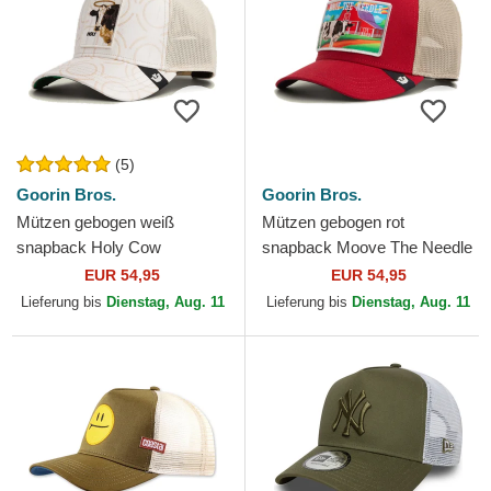
(5)
Goorin Bros.
Goorin Bros.
Mützen gebogen weiß
Mützen gebogen rot
snapback Holy Cow
snapback Moove The Needle
Religulous The Farm Goorin
Greener Grass The Farm
EUR 54,95
EUR 54,95
Bros.
Goorin Bros.
Lieferung bis
Dienstag, Aug. 11
Lieferung bis
Dienstag, Aug. 11