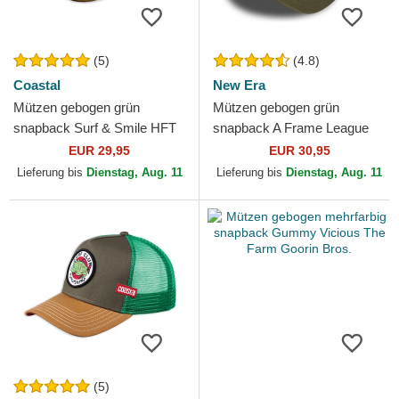
(5)
(4.8)
Coastal
New Era
Mützen gebogen grün
Mützen gebogen grün
snapback Surf & Smile HFT
snapback A Frame League
von Coastal
Essential der New York
EUR 29,95
EUR 30,95
Yankees MLB von New Era
Lieferung bis
Dienstag, Aug. 11
Lieferung bis
Dienstag, Aug. 11
(5)