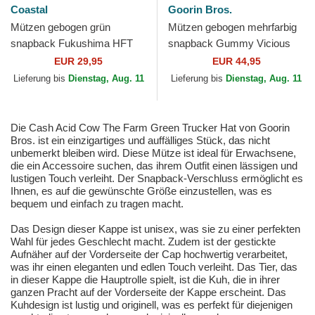
Coastal
Goorin Bros.
Mützen gebogen grün
Mützen gebogen mehrfarbig
snapback Fukushima HFT
snapback Gummy Vicious
von Coastal
The Farm Goorin Bros.
EUR 29,95
EUR 44,95
Lieferung bis
Dienstag, Aug. 11
Lieferung bis
Dienstag, Aug. 11
Die Cash Acid Cow The Farm Green Trucker Hat von Goorin
Bros. ist ein einzigartiges und auffälliges Stück, das nicht
unbemerkt bleiben wird. Diese Mütze ist ideal für Erwachsene,
die ein Accessoire suchen, das ihrem Outfit einen lässigen und
lustigen Touch verleiht. Der Snapback-Verschluss ermöglicht es
Ihnen, es auf die gewünschte Größe einzustellen, was es
bequem und einfach zu tragen macht.
Das Design dieser Kappe ist unisex, was sie zu einer perfekten
Wahl für jedes Geschlecht macht. Zudem ist der gestickte
Aufnäher auf der Vorderseite der Cap hochwertig verarbeitet,
was ihr einen eleganten und edlen Touch verleiht. Das Tier, das
in dieser Kappe die Hauptrolle spielt, ist die Kuh, die in ihrer
ganzen Pracht auf der Vorderseite der Kappe erscheint. Das
Kuhdesign ist lustig und originell, was es perfekt für diejenigen