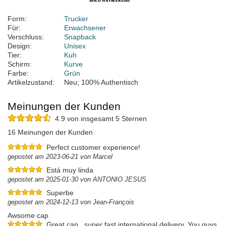
Form:
Trucker
Für:
Erwachsener
Verschluss:
Snapback
Design:
Unisex
Tier:
Kuh
Schirm:
Kurve
Farbe:
Grün
Artikelzustand:
Neu; 100% Authentisch
Meinungen der Kunden
4.9 von insgesamt 5 Sternen
16 Meinungen der Kunden
Perfect customer experience!
gepostet am 2023-06-21 von Marcel
Está muy linda
gepostet am 2025-01-30 von ANTONIO JESUS
Superbe
gepostet am 2024-12-13 von Jean-François
Awsome cap
Great cap , super fast international delivery, You guys