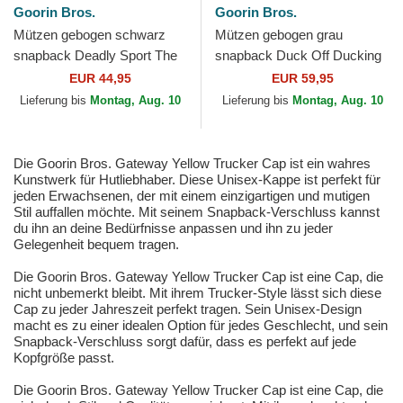
Goorin Bros.
Goorin Bros.
Mützen gebogen schwarz
Mützen gebogen grau
snapback Deadly Sport The
snapback Duck Off Ducking
Farm Goorin Bros.
Autocorrect Happy Thoughts
EUR 44,95
EUR 59,95
The Farm Goorin Bros.
Lieferung bis
Montag, Aug. 10
Lieferung bis
Montag, Aug. 10
Die Goorin Bros. Gateway Yellow Trucker Cap ist ein wahres
Kunstwerk für Hutliebhaber. Diese Unisex-Kappe ist perfekt für
jeden Erwachsenen, der mit einem einzigartigen und mutigen
Stil auffallen möchte. Mit seinem Snapback-Verschluss kannst
du ihn an deine Bedürfnisse anpassen und ihn zu jeder
Gelegenheit bequem tragen.
Die Goorin Bros. Gateway Yellow Trucker Cap ist eine Cap, die
nicht unbemerkt bleibt. Mit ihrem Trucker-Style lässt sich diese
Cap zu jeder Jahreszeit perfekt tragen. Sein Unisex-Design
macht es zu einer idealen Option für jedes Geschlecht, und sein
Snapback-Verschluss sorgt dafür, dass es perfekt auf jede
Kopfgröße passt.
Die Goorin Bros. Gateway Yellow Trucker Cap ist eine Cap, die