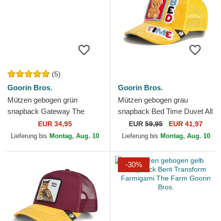
(5)
Goorin Bros.
Goorin Bros.
Mützen gebogen grün
Mützen gebogen grau
snapback Gateway The
snapback Bed Time Duvet All
Farm Goorin Bros.
Det Happy Thoughts The
EUR 34,95
EUR
59,95
EUR 41,97
Farm Goorin Bros.
Lieferung bis
Montag, Aug. 10
Lieferung bis
Montag, Aug. 10
-30%