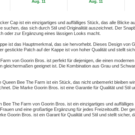
Balls The Farm
Aug. 11
Aug. 11
Goorin...
 Cap ist ein einzigartiges und auffälliges Stück, das alle Blicke au
e suchen, das sich durch Stil und Originalität auszeichnet. Der Sn
auch oder zur Ergänzung eines lässigen Looks macht.
appe ist das Hauptmerkmal, das sie hervorhebt. Dieses Design von G
 gestickte Patch auf der Kappe ist von hoher Qualität und stellt siche
m von Goorin Bros. ist perfekt für diejenigen, die einen modernen 
 gleichermaßen geeignet ist. Die Kombination aus Grau und Schwarz a
Queen Bee The Farm ist ein Stück, das nicht unbemerkt bleiben wird
ichnet. Die Marke Goorin Bros. ist eine Garantie für Qualität und Stil u
Bee The Farm von Goorin Bros. ist ein einzigartiges und auffälliges
Frauen und eine großartige Ergänzung für jedes Freizeitoutfit. Der ge
rke Goorin Bros. ist ein Garant für Qualität und Stil und stellt sicher