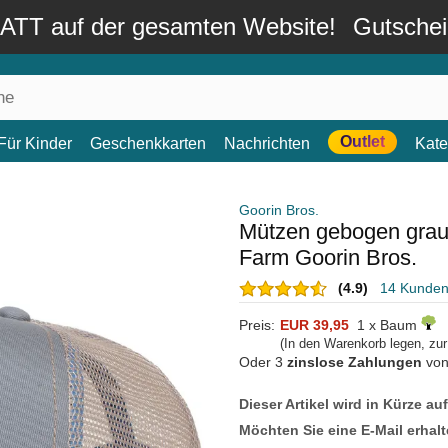
TT auf der gesamten Website!
Gutsche
Outlet
Für Kinder
Geschenkkarten
Nachrichten
Kate
Goorin Bros.
Mützen gebogen gra
Farm Goorin Bros.
(4.9)
14 Kunde
Preis:
EUR 39,95
1 x Baum
(In den Warenkorb legen, zu
Oder 3
zinslose Zahlungen
vo
Dieser Artikel wird in Kürze au
Möchten Sie eine E-Mail erhalt