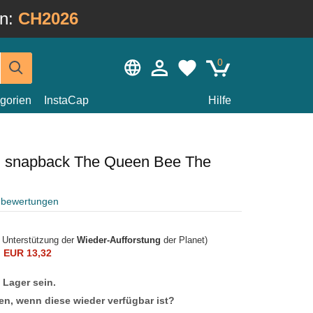
in:
CH2026
0
gorien
InstaCap
Hilfe
u snapback The Queen Bee The
nbewertungen
r Unterstützung der
Wieder-Aufforstung
der Planet)
n
EUR 13,32
f Lager sein.
en, wenn diese wieder verfügbar ist?