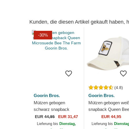
Kunden, die diesen Artikel gekauft haben,
-30%
(4.8)
Goorin Bros.
Goorin Bros.
Mützen gebogen
Mützen gebogen wei
schwarz snapback
snapback Queen Be
Queen Microsuede Bee
The Farm Goorin Bro
EUR
44,95
EUR 31,47
EUR 44,95
The Farm Goorin Bros.
Lieferung bis
Dienstag,
Lieferung bis
Diensta