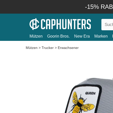
-15% RABA
Mützen
Goorin Bros.
New Era
Marken
Mützen
>
Trucker
>
Erwachsener