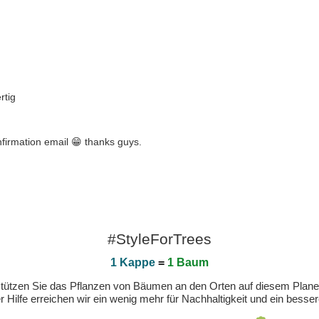
rtig
nfirmation email 😁 thanks guys.
#StyleForTrees
1 Kappe
=
1 Baum
erstützen Sie das Pflanzen von Bäumen an den Orten auf diesem Plan
 Hilfe erreichen wir ein wenig mehr für Nachhaltigkeit und ein bess