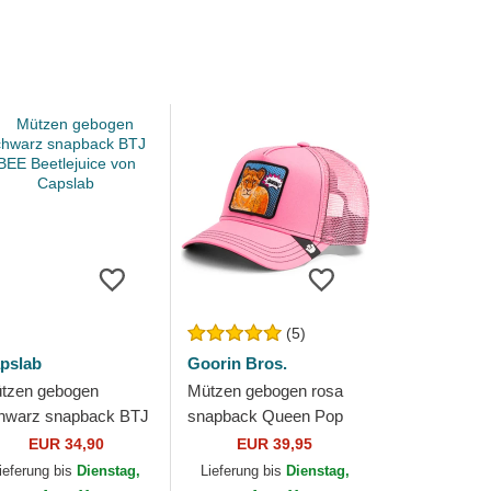
(5)
pslab
Goorin Bros.
tzen gebogen
Mützen gebogen rosa
hwarz snapback BTJ
snapback Queen Pop
E Beetlejuice von
Art 2 The Farm Goorin
EUR 34,90
EUR 39,95
pslab
Bros.
ieferung bis
Dienstag,
Lieferung bis
Dienstag,