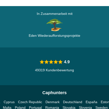
In Zusammenarbeit mit
Eden Wiederaufforstungsprojekte
4.9
49319 Kundenbewertung
Caphunters
a
Cyprus
Czech Republic
Denmark
Deutschland
España
Eston
Malta
Poland
Portugal
Romania
Slovakia
Slovenia
Sweden