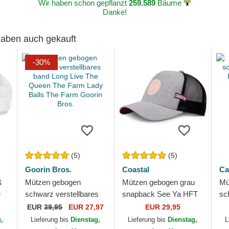
Wir haben schon gepflanzt
259.589
Bäume
Danke!
 haben auch gekauft
-30%
(5)
(5)
Goorin Bros.
Coastal
Ca
ß
Mützen gebogen
Mützen gebogen grau
Mü
e
schwarz verstellbares
snapback See Ya HFT
sc
s.
band Long Live The
von Coastal
BE
EUR
39,95
EUR 27,97
EUR 29,95
Queen The Farm Lady
Ca
g,
Lieferung bis
Dienstag,
Lieferung bis
Dienstag,
L