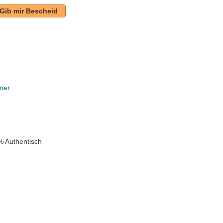
Gib mir Bescheid
ner
k
% Authentisch