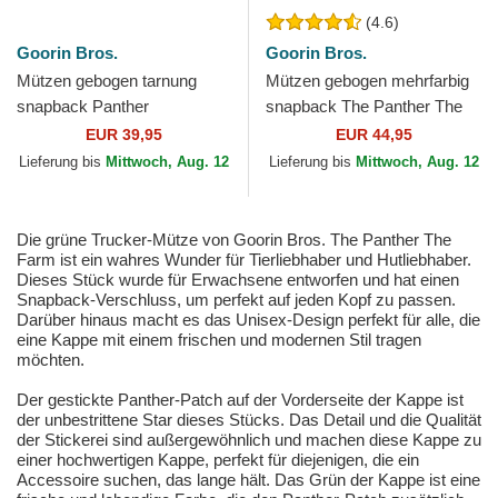
(4.6)
Goorin Bros.
Goorin Bros.
Mützen gebogen tarnung
Mützen gebogen mehrfarbig
snapback Panther
snapback The Panther The
Camouflage Seasonal Real
Farm Goorin Bros.
EUR 39,95
EUR 44,95
Tree The Farm Goorin Bros.
Lieferung bis
Mittwoch, Aug. 12
Lieferung bis
Mittwoch, Aug. 12
Die grüne Trucker-Mütze von Goorin Bros. The Panther The
Farm ist ein wahres Wunder für Tierliebhaber und Hutliebhaber.
Dieses Stück wurde für Erwachsene entworfen und hat einen
Snapback-Verschluss, um perfekt auf jeden Kopf zu passen.
Darüber hinaus macht es das Unisex-Design perfekt für alle, die
eine Kappe mit einem frischen und modernen Stil tragen
möchten.
Der gestickte Panther-Patch auf der Vorderseite der Kappe ist
der unbestrittene Star dieses Stücks. Das Detail und die Qualität
der Stickerei sind außergewöhnlich und machen diese Kappe zu
einer hochwertigen Kappe, perfekt für diejenigen, die ein
Accessoire suchen, das lange hält. Das Grün der Kappe ist eine