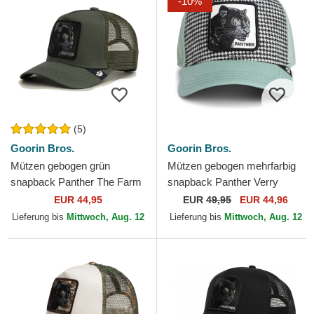
-10%
(5)
Goorin Bros.
Goorin Bros.
Mützen gebogen grün
Mützen gebogen mehrfarbig
snapback Panther The Farm
snapback Panther Verry
Goorin Bros.
Dapper The Farm Goorin
EUR 44,95
EUR
49,95
EUR 44,96
Bros.
Lieferung bis
Mittwoch, Aug. 12
Lieferung bis
Mittwoch, Aug. 12