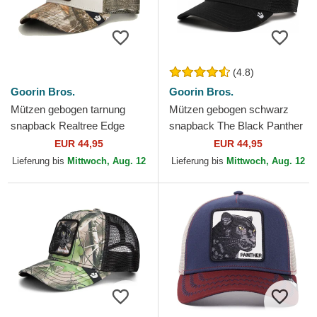
(4.8)
Goorin Bros.
Goorin Bros.
Mützen gebogen tarnung
Mützen gebogen schwarz
snapback Realtree Edge
snapback The Black Panther
Black Panther The Farm
Core Combo The Farm
EUR 44,95
EUR 44,95
Goorin Bros.
Goorin Bros.
Lieferung bis
Mittwoch, Aug. 12
Lieferung bis
Mittwoch, Aug. 12