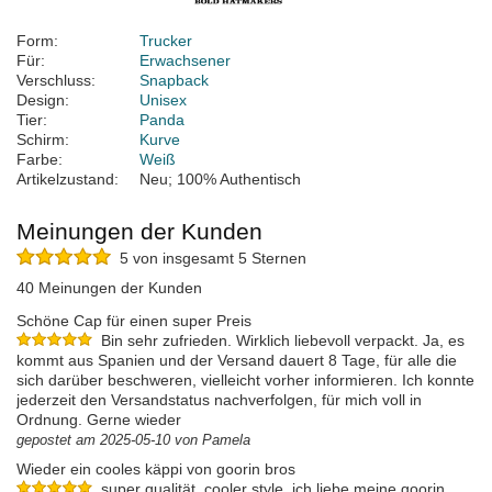
Form:
Trucker
Für:
Erwachsener
Verschluss:
Snapback
Design:
Unisex
Tier:
Panda
Schirm:
Kurve
Farbe:
Weiß
Artikelzustand:
Neu; 100% Authentisch
Meinungen der Kunden
5 von insgesamt 5 Sternen
40 Meinungen der Kunden
Schöne Cap für einen super Preis
Bin sehr zufrieden. Wirklich liebevoll verpackt. Ja, es
kommt aus Spanien und der Versand dauert 8 Tage, für alle die
sich darüber beschweren, vielleicht vorher informieren. Ich konnte
jederzeit den Versandstatus nachverfolgen, für mich voll in
Ordnung. Gerne wieder
gepostet am 2025-05-10 von Pamela
Wieder ein cooles käppi von goorin bros
super qualität, cooler style, ich liebe meine goorin