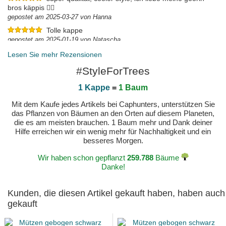
bros käppis 👍🏻
gepostet am 2025-03-27 von Hanna
Tolle kappe
gepostet am 2025-01-19 von Natascha
Cap
Lesen Sie mehr Rezensionen
Die Cap trift genau das was ich erwartet habe.
#StyleForTrees
Versand dauerte leider etwas.
gepostet am 2024-10-18 von Andreas
1 Kappe
=
1 Baum
Mit dem Kaufe jedes Artikels bei Caphunters, unterstützen Sie
das Pflanzen von Bäumen an den Orten auf diesem Planeten,
die es am meisten brauchen. 1 Baum mehr und Dank deiner
Hilfe erreichen wir ein wenig mehr für Nachhaltigkeit und ein
besseres Morgen.
Wir haben schon gepflanzt
259.788
Bäume
Danke!
Kunden, die diesen Artikel gekauft haben, haben auch
gekauft