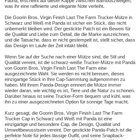
Fauna, erscheint auf dieser Kappe zwischen Bambuszweigen,
was ihr eine raffinierte und elegante Note verleiht.
Die Goorin Bros. Virgin Finish Last The Farm Trucker-Mütze in
Schwarz und Weiß mit Panda ist sicher ein Stück, das nicht
unbemerkt bleiben wird. Der gestickte Patch ist ein Beweis für
die Qualität und Liebe zum Detail, die die Marke auszeichnen,
und die Tatsache, dass er nicht gestempelt ist, stellt sicher, dass
das Design im Laufe der Zeit intakt bleibt.
Wenn Sie auf der Suche nach einer Mütze sind, die Stil und
Qualität vereint, ist die schwarz-weiße Trucker-Mütze mit Panda
von Goorin Bros. Virgin Finish Last The Farm eine
ausgezeichnete Wahl. Sie werden es nicht bereuen, dieses
einzigartige Stück in Ihre Cap-Sammlung aufgenommen zu
haben. Mit ihrem Panda-Design erinnert die Mütze immer
wieder daran, wie wichtig es ist, Tiere und die Natur zu schonen.
Darüber hinaus ist seine Trucker-Form bequem und kühl, was
ihn zu einer ausgezeichneten Option für sonnige Tage macht.
Kurz gesagt, die Goorin Bros. Virgin Finish Last The Farm
Trucker Cap in Schwarz und Weiß mit Panda ist eine
einzigartige und besondere Cap, die Design, Qualität und
Umweltbewusstsein vereint. Der gestickte Panda-Patch ist die
perfekte Note für jedes lässige Outfit, und seine Snapback-