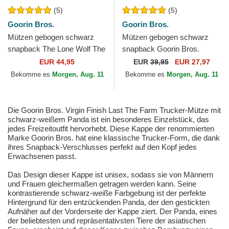
(5)
(5)
Goorin Bros.
Goorin Bros.
Mützen gebogen schwarz
Mützen gebogen schwarz
snapback The Lone Wolf The
snapback Goorin Bros.
Farm Goorin Bros.
Dolphin Rizz Rizzky Bizznizz
EUR 44,95
EUR
39,95
EUR 27,97
Great Escape The Farm...
Bekomme es
Morgen, Aug. 11
Bekomme es
Morgen, Aug. 11
Die Goorin Bros. Virgin Finish Last The Farm Trucker-Mütze mit
schwarz-weißem Panda ist ein besonderes Einzelstück, das
jedes Freizeitoutfit hervorhebt. Diese Kappe der renommierten
Marke Goorin Bros. hat eine klassische Trucker-Form, die dank
ihres Snapback-Verschlusses perfekt auf den Kopf jedes
Erwachsenen passt.
Das Design dieser Kappe ist unisex, sodass sie von Männern
und Frauen gleichermaßen getragen werden kann. Seine
kontrastierende schwarz-weiße Farbgebung ist der perfekte
Hintergrund für den entzückenden Panda, der den gestickten
Aufnäher auf der Vorderseite der Kappe ziert. Der Panda, eines
der beliebtesten und repräsentativsten Tiere der asiatischen