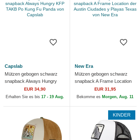
Capslab
New Era
Mützen gebogen schwarz
Mützen gebogen schwarz
snapback Always Hungry
snapback A Frame Location
KFP TAKB Po Kung Fu
der Austin Ciudades y Playas
EUR 34,90
EUR 31,95
Panda von Capslab
Texas von New Era
Erhalten Sie es bis
17 - 19 Aug.
Bekomme es
Morgen, Aug. 11
KINDER