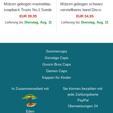
Mützen gebogen marineblau
Mützen gebogen schwarz
snapback Trusts No.1 Suede
verstellbares band Disco
Navy White von The No.1
Lover Distressed Washed
EUR 39,95
EUR 54,95
Face
von Pica Pica
Lieferung bis
Dienstag, Aug. 11
Lieferung bis
Dienstag, Aug. 11
Sommercaps
Günstige Caps
Goorin Bros Caps
Damen Caps
Kappen für Kinder
In Zusammenarbeit mit
Sie können bezahlen mit:
jede Zahlungskarte
PayPal
Überweisungen 24
Eden