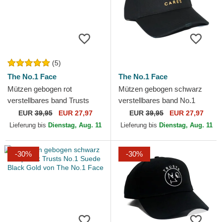
(5)
The No.1 Face
The No.1 Face
Mützen gebogen rot
Mützen gebogen schwarz
verstellbares band Trusts
verstellbares band No.1
No.1 Distressed Black White
Cares Distressed Black Gold
EUR
39,95
EUR 27,97
EUR
39,95
EUR 27,97
von The No.1 Face
von The No.1 Face
Lieferung bis
Dienstag, Aug. 11
Lieferung bis
Dienstag, Aug. 11
-30%
-30%