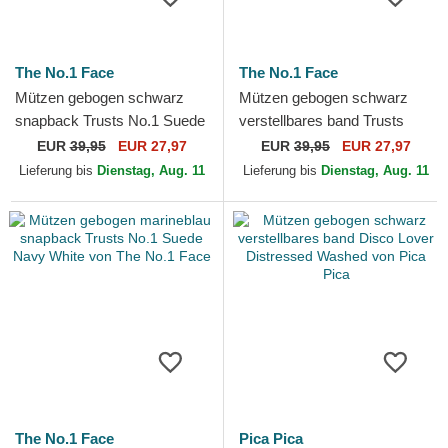
The No.1 Face
The No.1 Face
Mützen gebogen schwarz
Mützen gebogen schwarz
snapback Trusts No.1 Suede
verstellbares band Trusts
Black Gold von The No.1
No.1 Black White von The
EUR
39,95
EUR 27,97
EUR
39,95
EUR 27,97
Face
No.1 Face
Lieferung bis
Dienstag, Aug. 11
Lieferung bis
Dienstag, Aug. 11
The No.1 Face
Pica Pica