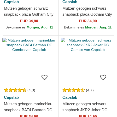
Capslab
Capslab
Mützen gebogen schwarz
Mützen gebogen schwarz
snapback placa Gotham City
snapback placa Gotham City
DC6 BATP1 Batman DC
BATP1 Batman DC Comics
EUR 34,90
EUR 34,90
Comics von Capslab
von Capslab
Bekomme es
Morgen, Aug. 11
Bekomme es
Morgen, Aug. 11
(4.9)
(4.7)
Capslab
Capslab
Mützen gebogen marineblau
Mützen gebogen schwarz
snapback BAT4 Batman DC
snapback JKR2 Joker DC
Comics von Capslab
Comics von Capslab
EUR 34,90
EUR 34,90