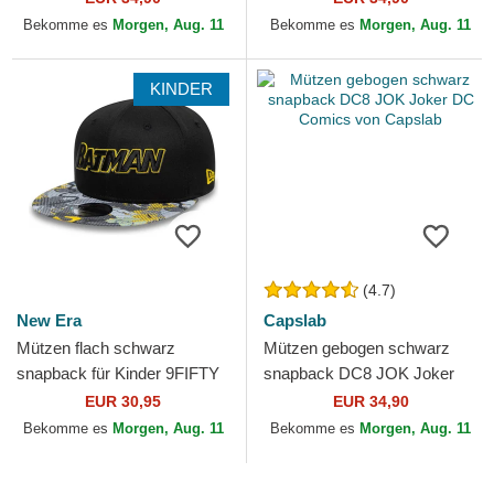
Bekomme es
Morgen, Aug. 11
Bekomme es
Morgen, Aug. 11
KINDER
(4.7)
New Era
Capslab
Mützen flach schwarz
Mützen gebogen schwarz
snapback für Kinder 9FIFTY
snapback DC8 JOK Joker
der Batman DC Comics von
DC Comics von Capslab
EUR 30,95
EUR 34,90
New Era
Bekomme es
Morgen, Aug. 11
Bekomme es
Morgen, Aug. 11