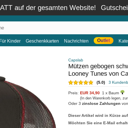
TT auf der gesamten Website!
Gutsche
Outlet
Für Kinder
Geschenkkarten
Nachrichten
Kate
Capslab
Mützen gebogen schw
Looney Tunes von Ca
(5.0)
3 Kunden
Preis:
EUR 34,90
1 x Baum
(In den Warenkorb legen, zu
Oder 3
zinslose Zahlungen
vo
Dieser Artikel wird in Kürze au
Möchten Sie eine E-Mail erhalt