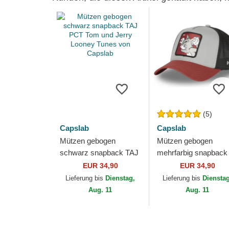
(5)
Capslab
Capslab
Mützen gebogen
Mützen gebogen
schwarz snapback TAJ
mehrfarbig snapback
PCT Tom und Jerry
GRI Tom Looney Tun
EUR 34,90
EUR 34,90
Looney Tunes von
von Capslab
Lieferung bis
Dienstag,
Lieferung bis
Diensta
Capslab
Aug. 11
Aug. 11