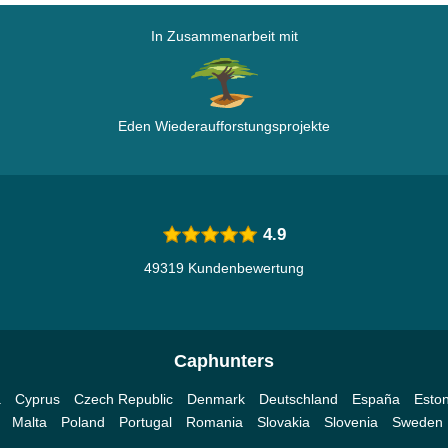
In Zusammenarbeit mit
Eden Wiederaufforstungsprojekte
4.9
49319 Kundenbewertung
Caphunters
a
Cyprus
Czech Republic
Denmark
Deutschland
España
Eston
Malta
Poland
Portugal
Romania
Slovakia
Slovenia
Sweden