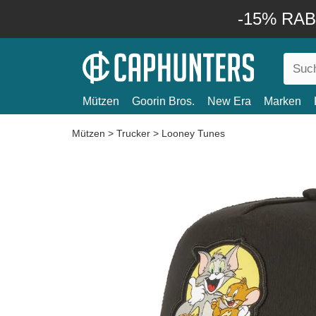
-15% RABA
Mützen
Goorin Bros.
New Era
Marken
Mützen
>
Trucker
>
Looney Tunes