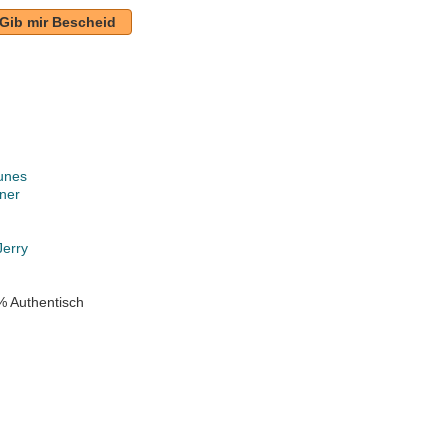
Gib mir Bescheid
unes
ner
k
Jerry
% Authentisch