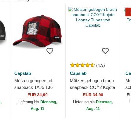
(4.9)
Capslab
Capslab
Ca
Mützen gebogen rot
Mützen gebogen braun
Mü
snapback TAJ5 TJ6
snapback COY2 Kojote
sc
es
Tom Looney Tunes von
Looney Tunes von
To
EUR 34,90
EUR 34,90
E
Capslab
Capslab
Ca
g,
Lieferung bis
Dienstag,
Lieferung bis
Dienstag,
L
Aug. 11
Aug. 11