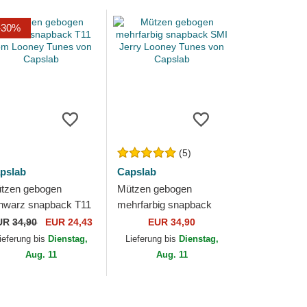
-30%
(5)
pslab
Capslab
tzen gebogen
Mützen gebogen
hwarz snapback T11
mehrfarbig snapback
m Looney Tunes von
SMI Jerry Looney
UR
34,90
EUR 24,43
EUR 34,90
pslab
Tunes von Capslab
ieferung bis
Dienstag,
Lieferung bis
Dienstag,
Aug. 11
Aug. 11