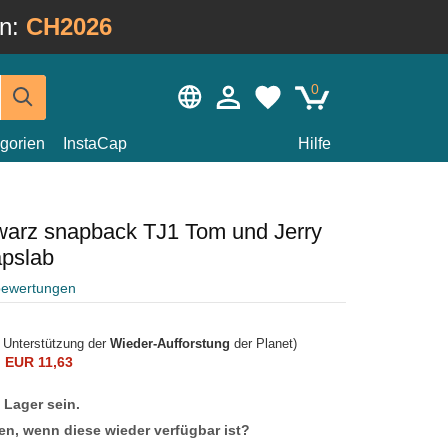
in:
CH2026
0
gorien
InstaCap
Hilfe
arz snapback TJ1 Tom und Jerry
pslab
bewertungen
r Unterstützung der
Wieder-Aufforstung
der Planet)
n
EUR 11,63
f Lager sein.
en, wenn diese wieder verfügbar ist?