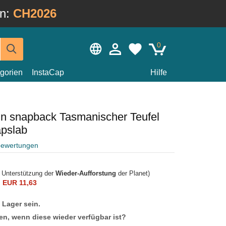
in:
CH2026
0
gorien
InstaCap
Hilfe
n snapback Tasmanischer Teufel
pslab
bewertungen
r Unterstützung der
Wieder-Aufforstung
der Planet)
n
EUR 11,63
f Lager sein.
en, wenn diese wieder verfügbar ist?