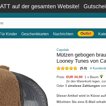
TT auf der gesamten Website!
Gutsche
Outlet
Für Kinder
Geschenkkarten
Nachrichten
Kate
Capslab
Mützen gebogen brau
Looney Tunes von Ca
(5.0)
4 Kunden
Preis:
EUR 34,90
1 x Baum
(In den Warenkorb legen, zu
Oder 3
zinslose Zahlungen
vo
Dieser Artikel wird in Kürze au
Möchten Sie eine E-Mail erhalt