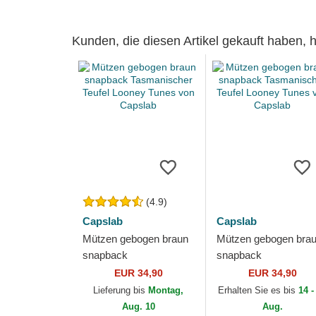
Kunden, die diesen Artikel gekauft haben,
(4.9)
Capslab
Capslab
Mützen gebogen braun
Mützen gebogen bra
snapback
snapback
Tasmanischer Teufel
Tasmanischer Teufel
EUR 34,90
EUR 34,90
Looney Tunes von
Looney Tunes von
Lieferung bis
Montag,
Erhalten Sie es bis
14 -
Capslab
Capslab
Aug. 10
Aug.