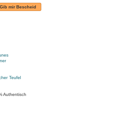
Gib mir Bescheid
unes
ner
k
her Teufel
% Authentisch