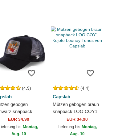
(4.9)
(4.4)
pslab
Capslab
tzen gebogen
Mützen gebogen braun
hwarz snapback
snapback LOO COY1
smanischer Teufel
Kojote Looney Tunes
EUR 34,90
EUR 34,90
oney Tunes von
von Capslab
Lieferung bis
Montag,
Lieferung bis
Montag,
pslab
Aug. 10
Aug. 10