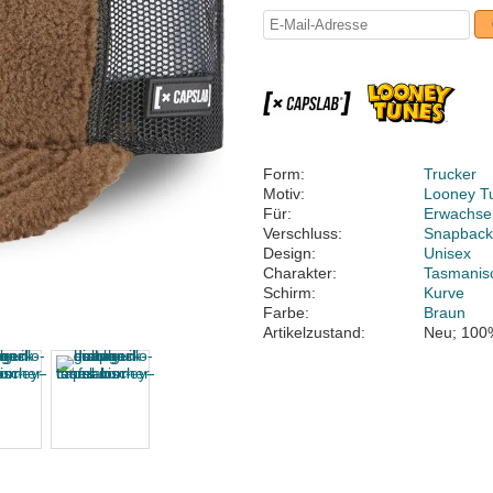
Form:
Trucker
Motiv:
Looney T
Für:
Erwachse
Verschluss:
Snapbac
Design:
Unisex
Charakter:
Tasmanisc
Schirm:
Kurve
Farbe:
Braun
Artikelzustand:
Neu; 100