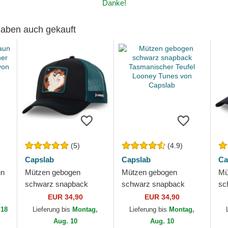
Danke!
 haben auch gekauft
(5)
(4.9)
Capslab
Capslab
Ca
un
Mützen gebogen
Mützen gebogen
Mü
schwarz snapback
schwarz snapback
sc
Tasmanischer Teufel
Tasmanischer Teufel
Ta
EUR 34,90
EUR 34,90
Looney Tunes von
Looney Tunes von
Lo
 18
Lieferung bis
Montag,
Lieferung bis
Montag,
Capslab
Capslab
Ca
Aug. 10
Aug. 10