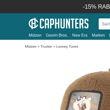
-15% RABA
Mützen
Goorin Bros.
New Era
Marken
Mützen
>
Trucker
>
Looney Tunes