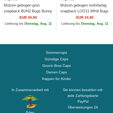
Mützen gebogen grün
Mützen gebogen mehrfarbig
snapback BUN2 Bugs Bunny
snapback LOO11 WHA Bugs
Looney Tunes von Capslab
Bunny Looney Tunes von
EUR 34,90
EUR 34,90
Capslab
Lieferung bis
Dienstag, Aug. 11
Lieferung bis
Dienstag, Aug. 11
Sommercaps
Günstige Caps
Goorin Bros Caps
Damen Caps
Kappen für Kinder
In Zusammenarbeit mit
Sie können bezahlen mit:
jede Zahlungskarte
PayPal
Überweisungen 24
Eden