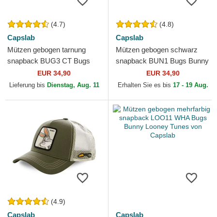
(4.7)
(4.8)
Capslab
Capslab
Mützen gebogen tarnung
Mützen gebogen schwarz
snapback BUG3 CT Bugs
snapback BUN1 Bugs Bunny
Bunny Looney Tunes von
Looney Tunes von Capslab
EUR 34,90
EUR 34,90
Capslab
Lieferung bis
Dienstag, Aug. 11
Erhalten Sie es bis
17 - 19 Aug.
(4.9)
Capslab
Capslab