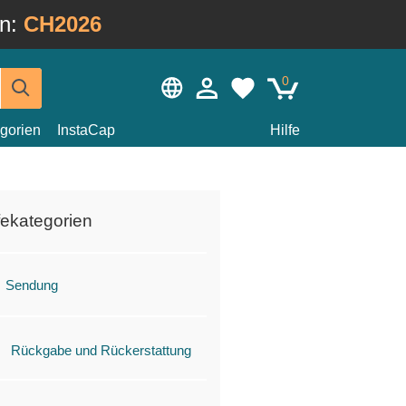
in:
CH2026
0
gorien
InstaCap
Hilfe
fekategorien
Sendung
Rückgabe und Rückerstattung