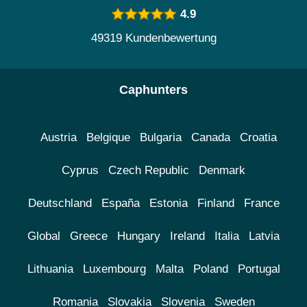
4.9
49319 Kundenbewertung
Caphunters
Austria
Belgique
Bulgaria
Canada
Croatia
Cyprus
Czech Republic
Denmark
Deutschland
España
Estonia
Finland
France
Global
Greece
Hungary
Ireland
Italia
Latvia
Lithuania
Luxembourg
Malta
Poland
Portugal
Romania
Slovakia
Slovenia
Sweden