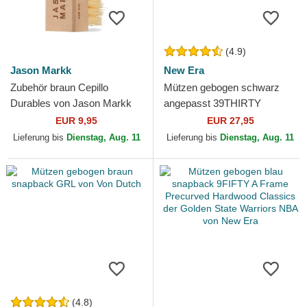
(4.9)
Jason Markk
New Era
Zubehör braun Cepillo
Mützen gebogen schwarz
Durables von Jason Markk
angepasst 39THIRTY
Classic der New York
EUR 9,95
EUR 27,95
Yankees MLB von New Era
Lieferung bis
Dienstag, Aug. 11
Lieferung bis
Dienstag, Aug. 11
(4.8)