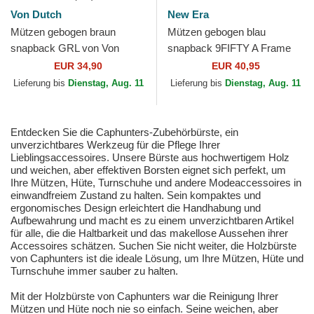
Von Dutch
New Era
Mützen gebogen braun
Mützen gebogen blau
snapback GRL von Von
snapback 9FIFTY A Frame
Dutch
Precurved Hardwood
EUR 34,90
EUR 40,95
Classics der Golden State
Lieferung bis
Dienstag, Aug. 11
Lieferung bis
Dienstag, Aug. 11
Warriors...
Entdecken Sie die Caphunters-Zubehörbürste, ein
unverzichtbares Werkzeug für die Pflege Ihrer
Lieblingsaccessoires. Unsere Bürste aus hochwertigem Holz
und weichen, aber effektiven Borsten eignet sich perfekt, um
Ihre Mützen, Hüte, Turnschuhe und andere Modeaccessoires in
einwandfreiem Zustand zu halten. Sein kompaktes und
ergonomisches Design erleichtert die Handhabung und
Aufbewahrung und macht es zu einem unverzichtbaren Artikel
für alle, die die Haltbarkeit und das makellose Aussehen ihrer
Accessoires schätzen. Suchen Sie nicht weiter, die Holzbürste
von Caphunters ist die ideale Lösung, um Ihre Mützen, Hüte und
Turnschuhe immer sauber zu halten.
Mit der Holzbürste von Caphunters war die Reinigung Ihrer
Mützen und Hüte noch nie so einfach. Seine weichen, aber