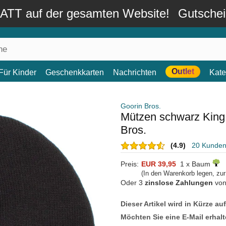
TT auf der gesamten Website!
Gutsche
Outlet
Für Kinder
Geschenkkarten
Nachrichten
Kate
Goorin Bros.
Mützen schwarz King
Bros.
(4.9)
20 Kunde
Preis:
EUR 39,95
1 x Baum
(In den Warenkorb legen, zu
Oder 3
zinslose Zahlungen
vo
Dieser Artikel wird in Kürze au
Möchten Sie eine E-Mail erhalt