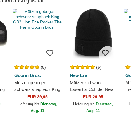
 haben auch gekauft
(5)
(5)
Goorin Bros.
New Era
Go
Mützen gebogen
Mützen schwarz
Mü
ing
schwarz snapback King
Essential Cuff der New
me
GB2 Lion The Rocker
York Yankees MLB von
Em
EUR 39,95
EUR 29,95
The Farm Goorin Bros.
New Era
Fa
g,
Lieferung bis
Dienstag,
Lieferung bis
Dienstag,
L
Aug. 11
Aug. 11