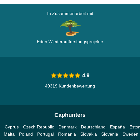
In Zusammenarbeit mit
Eden Wiederaufforstungsprojekte
4.9
49319 Kundenbewertung
Caphunters
a
Cyprus
Czech Republic
Denmark
Deutschland
España
Eston
Malta
Poland
Portugal
Romania
Slovakia
Slovenia
Sweden