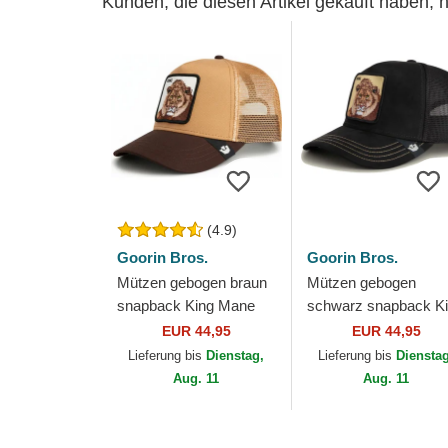
Kunden, die diesen Artikel gekauft haben,
(4.9)
Goorin Bros.
Goorin Bros.
Mützen gebogen braun
Mützen gebogen
snapback King Mane
schwarz snapback K
Man The Farm Goorin
Golden Suede The
EUR 44,95
EUR 44,95
Bros.
Farm Goorin Bros.
Lieferung bis
Dienstag,
Lieferung bis
Diensta
Aug. 11
Aug. 11