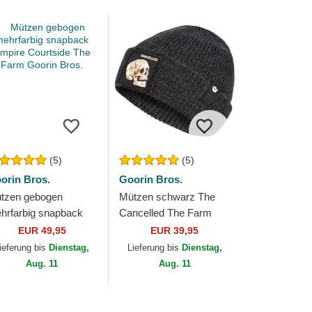
(5)
(5)
orin Bros.
Goorin Bros.
tzen gebogen
Mützen schwarz The
hrfarbig snapback
Cancelled The Farm
pire Courtside The
Goorin Bros.
EUR 49,95
EUR 39,95
rm Goorin Bros.
ieferung bis
Dienstag,
Lieferung bis
Dienstag,
Aug. 11
Aug. 11