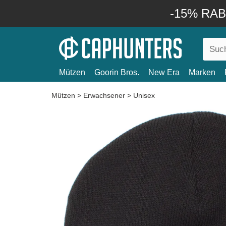
-15% RABA
Mützen
Goorin Bros.
New Era
Marken
Mützen
>
Erwachsener
>
Unisex