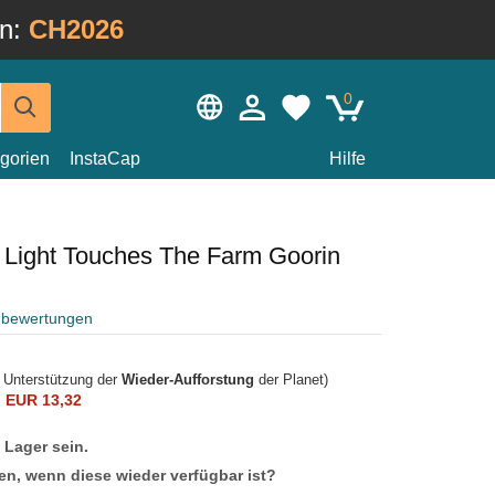
in:
CH2026
0
gorien
InstaCap
Hilfe
 Light Touches The Farm Goorin
nbewertungen
r Unterstützung der
Wieder-Aufforstung
der Planet)
n
EUR 13,32
f Lager sein.
en, wenn diese wieder verfügbar ist?