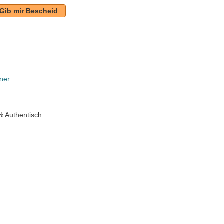
Gib mir Bescheid
ner
% Authentisch