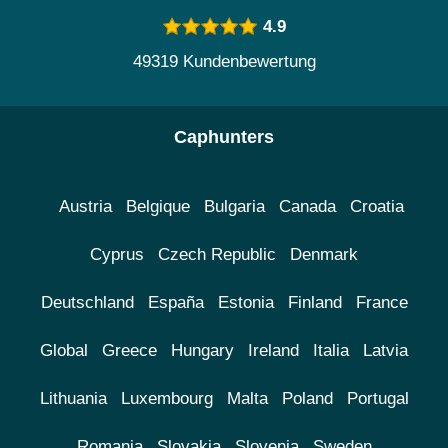
4.9
49319 Kundenbewertung
Caphunters
Austria
Belgique
Bulgaria
Canada
Croatia
Cyprus
Czech Republic
Denmark
Deutschland
España
Estonia
Finland
France
Global
Greece
Hungary
Ireland
Italia
Latvia
Lithuania
Luxembourg
Malta
Poland
Portugal
Romania
Slovakia
Slovenia
Sweden