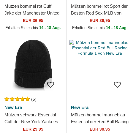
Mützen bommel rot Cuff
Mützen bommel rot Sport der
Jake der Manchester United
Boston Red Sox MLB von
Football Club Premier League
New Era
EUR 36,95
EUR 36,95
von New Era
Erhalten Sie es bis
14 - 18 Aug.
Erhalten Sie es bis
14 - 18 Aug.
(5)
New Era
New Era
Mützen schwarz Essential
Mützen bommel marineblau
Cuff der New York Yankees
Essential der Red Bull Racing
MLB von New Era
Formula 1 von New Era
EUR 29,95
EUR 30,95