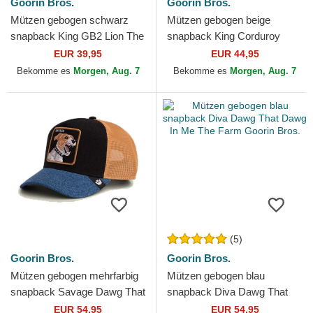
Goorin Bros.
Goorin Bros.
Mützen gebogen schwarz
Mützen gebogen beige
snapback King GB2 Lion The
snapback King Corduroy
Rocker The Farm Goorin
Camo The Farm Goorin
EUR 39,95
EUR 44,95
Bros.
Bros.
Bekomme es
Morgen, Aug. 7
Bekomme es
Morgen, Aug. 7
(5)
Goorin Bros.
Goorin Bros.
Mützen gebogen mehrfarbig
Mützen gebogen blau
snapback Savage Dawg That
snapback Diva Dawg That
Dawg In Me The Farm
Dawg In Me The Farm
EUR 54,95
EUR 54,95