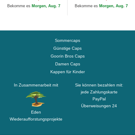
Goorin Bros.
Goorin Bros.
Bekomme es
Morgen, Aug. 7
Bekomme es
Morgen, Aug. 7
Sommercaps
Günstige Caps
Goorin Bros Caps
Damen Caps
Kappen für Kinder
In Zusammenarbeit mit
Sie können bezahlen mit:
jede Zahlungskarte
PayPal
Überweisungen 24
Eden
Wiederaufforstungsprojekte