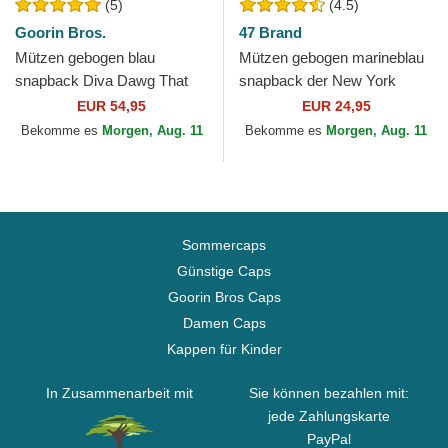
(5)
(4.5)
Goorin Bros.
47 Brand
Mützen gebogen blau
Mützen gebogen marineblau
snapback Diva Dawg That
snapback der New York
Dawg In Me The Farm
Yankees MLB von 47 Brand
EUR 54,95
EUR 24,95
Goorin Bros.
Bekomme es
Morgen, Aug. 11
Bekomme es
Morgen, Aug. 11
Sommercaps
Günstige Caps
Goorin Bros Caps
Damen Caps
Kappen für Kinder
In Zusammenarbeit mit
Sie können bezahlen mit:
jede Zahlungskarte
PayPal