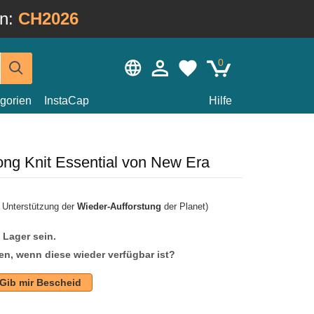
in:
CH2026
0
gorien
InstaCap
Hilfe
ng Knit Essential von New Era
r Unterstützung der
Wieder-Aufforstung
der Planet)
f Lager sein.
en, wenn diese wieder verfügbar ist?
Gib mir Bescheid