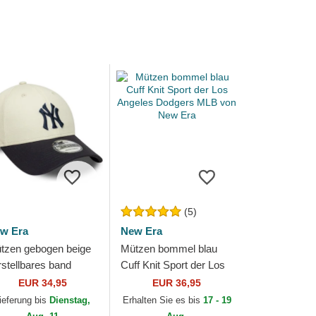
(5)
w Era
New Era
tzen gebogen beige
Mützen bommel blau
rstellbares band
Cuff Knit Sport der Los
ORTY World Series
Angeles Dodgers MLB
EUR 34,95
EUR 36,95
r New York Yankees
von New Era
ieferung bis
Dienstag,
Erhalten Sie es bis
17 - 19
B von New Era