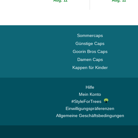
Aug. 11
Aug. 11
Goorin...
MLB von New Era
Sommercaps
Günstige Caps
Goorin Bros Caps
Damen Caps
Kappen für Kinder
Hilfe
Mein Konto
#StyleForTrees
Einwilligungspräferenzen
Allgemeine Geschäftsbedingungen