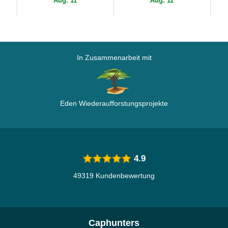
Aug. 11
Aug. 11
MLB von New Era
In Zusammenarbeit mit
Eden Wiederaufforstungsprojekte
4.9
49319 Kundenbewertung
Caphunters