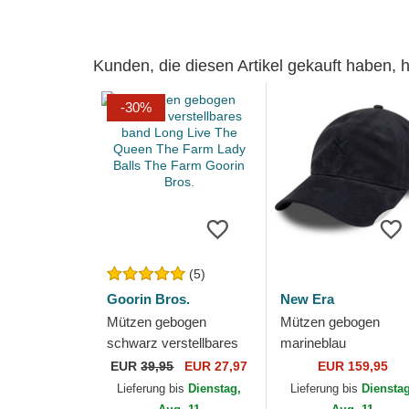
Kunden, die diesen Artikel gekauft haben,
-30%
(5)
Goorin Bros.
New Era
Mützen gebogen
Mützen gebogen
schwarz verstellbares
marineblau
band Long Live The
verstellbares band
EUR
39,95
EUR 27,97
EUR 159,95
Queen The Farm Lady
9TWENTY Suede de
Lieferung bis
Dienstag,
Lieferung bis
Diensta
Balls The Farm
New York Yankees