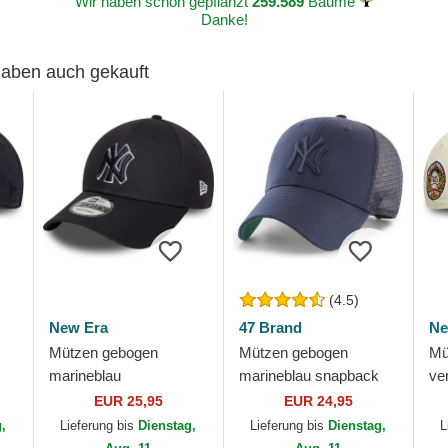
Wir haben schon gepflanzt
259.589
Bäume
Danke!
 haben auch gekauft
(4.5)
New Era
47 Brand
Ne
Mützen gebogen
Mützen gebogen
Mü
marineblau
marineblau snapback
ve
verstellbares band
der New York Yankees
9F
EUR 25,95
EUR 24,95
r
9FORTY Outline der
MLB von 47 Brand
de
g,
Lieferung bis
Dienstag,
Lieferung bis
Dienstag,
L
New York Yankees
ML