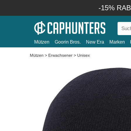
-15% RABA
Mützen
Goorin Bros.
New Era
Marken
Mützen
>
Erwachsener
>
Unisex