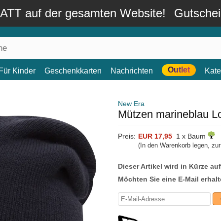
TT auf der gesamten Website!
Gutsche
Outlet
Für Kinder
Geschenkkarten
Nachrichten
Kate
New Era
Mützen marineblau Lo
Preis:
EUR 17,95
1 x Baum
(In den Warenkorb legen, zu
Dieser Artikel wird in Kürze au
Möchten Sie eine E-Mail erhalt