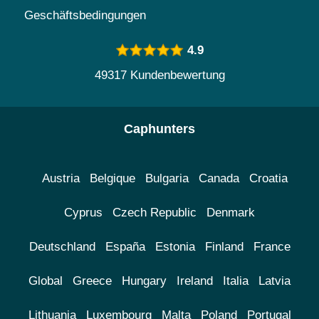
Geschäftsbedingungen
4.9
49317 Kundenbewertung
Caphunters
Austria
Belgique
Bulgaria
Canada
Croatia
Cyprus
Czech Republic
Denmark
Deutschland
España
Estonia
Finland
France
Global
Greece
Hungary
Ireland
Italia
Latvia
Lithuania
Luxembourg
Malta
Poland
Portugal