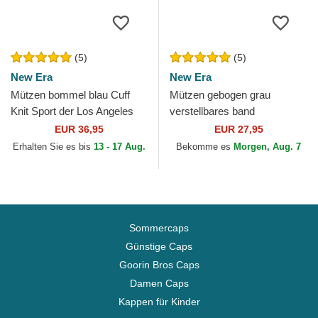
(5)
(5)
New Era
New Era
Mützen bommel blau Cuff
Mützen gebogen grau
Knit Sport der Los Angeles
verstellbares band
Dodgers MLB von New Era
9TWENTY Core Classic der
EUR 36,95
EUR 27,95
Boston Red Sox MLB von
Erhalten Sie es bis
13 - 17 Aug.
Bekomme es
Morgen, Aug. 7
New Era
Sommercaps
Günstige Caps
Goorin Bros Caps
Damen Caps
Kappen für Kinder