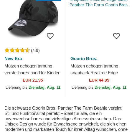
(4.9)
New Era
Goorin Bros.
Mützen gebogen tarnung
Mützen gebogen tarnung
verstellbares band für Kinder
snapback Realtree Edge
9FORTY League Essential
Black Panther The Farm
EUR 21,95
EUR 44,95
der New York Yankees...
Goorin Bros.
Lieferung bis
Dienstag, Aug. 11
Lieferung bis
Dienstag, Aug. 11
Die schwarze Goorin Bros. Panther The Farm Beanie vereint
Stil und Funktionalität perfekt – ideal für alle, die ein
unverwechselbares und vielseitiges Accessoire suchen. Das
Unisex-Design wurde für Erwachsene entwickelt, die sich einen
modernen und markanten Touch für ihren Alltag wünschen, ohne