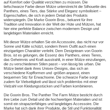
auf Komfort oder Qualität verzichten zu müssen. Die
tiefschwarze Farbe dieser Mütze unterstreicht die Silhouette des
Panthers, eines Tiers, das Stärke und Eleganz symbolisiert –
Eigenschaften, die sich in jedem Detail des Produkts
widerspiegeln. Die Marke Goorin Bros., bekannt für ihre
Tradition und Innovation in der Welt der Hüte und Mützen, hat
hier eine perfekte Balance zwischen modernem Design und
langlebigen Materialien erreicht.
Mit dieser Mütze erhalten Sie ein Accessoire, das nicht nur vor
Sonne und Kälte schützt, sondern Ihrem Outfit auch einen
einzigartigen Charakter verleiht. Dem Designteam von Goorin
Bros. ist es gelungen, die Essenz des Panthers, eines Tieres,
das Geheimnis und Kraft ausstrahlt, in einer Mütze einzufangen,
die zu verschiedenen Stilen passt – von lässig bis urban. Die
Mütze bietet dank ihres Unisex-Designs, das sich an
verschiedene Kopfformen und -größen anpasst, einen
bequemen Sitz für Erwachsene. Die schwarze Farbe sorgt
zudem für Vielseitigkeit und lässt sich problemlos mit einer
Vielzahl von Kleidungsstücken und Farben kombinieren.
Die Goorin Bros. The Panther The Farm Mütze besticht durch
ihre Liebe zum Detail und die hochwertigen Materialien und ist
somit ein strapazierfähiges und langlebiges Accessoire. Die
Marke hat sich dank ihrer Produkte, die Stil und Funktionalität