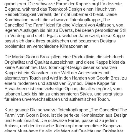
garantieren. Die schwarze Farbe der Kappe sorgt für dezente
Eleganz, während das Totenkopf-Design einen Hauch von
Respektlosigkeit verleiht, der nicht unbemerkt bleibt. Diese
Kombination macht die schwarze Totenkopfkappe „The
Cancelled The Farm“ ideal für eine Vielzahl von Anlässen, von
legeren Ausflügen bis hin zu Events, bei denen persönlicher Stil
im Vordergrund steht. Egal zu welcher Jahreszeit, diese Kappe
passt sich dank ihres praktischen und bequemen Designs
problemlos an verschiedene Klimazonen an.
Die Marke Goorin Bros. pflegt eine Produktlinie, die sich durch
Originalität und Qualität auszeichnet, und diese Kappe bildet da
keine Ausnahme. Das Totenkopf-Design dieser schwarzen
Kappe ist ein Klassiker in der Welt der Accessoires mit
alternativem Touch und wird in den Händen von Goorin Bros. zu
einem modernen und attraktiven Symbol. Diese Kappe für
Erwachsene ist eine vielseitige Option, die alles ergänzt, vom
urbanen Look bis hin zu entspannteren Styles, und sorgt stets
für einen unverwechselbaren und authentischen Touch.
Kurz gesagt: Die schwarze Totenkopfkappe „The Cancelled The
Farm“ von Goorin Bros. ist die perfekte Kombination aus Design
und Funktionalität. Die schwarze Farbe, passend zu jedem
Anlass, und der ikonische Totenkopf machen diese Kappe zu
einem Must-have für alle, die Wert auf Qualität und Originalität