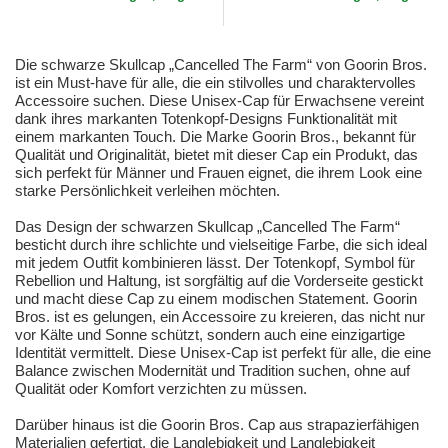
Die schwarze Skullcap „Cancelled The Farm“ von Goorin Bros.
ist ein Must-have für alle, die ein stilvolles und charaktervolles
Accessoire suchen. Diese Unisex-Cap für Erwachsene vereint
dank ihres markanten Totenkopf-Designs Funktionalität mit
einem markanten Touch. Die Marke Goorin Bros., bekannt für
Qualität und Originalität, bietet mit dieser Cap ein Produkt, das
sich perfekt für Männer und Frauen eignet, die ihrem Look eine
starke Persönlichkeit verleihen möchten.
Das Design der schwarzen Skullcap „Cancelled The Farm“
besticht durch ihre schlichte und vielseitige Farbe, die sich ideal
mit jedem Outfit kombinieren lässt. Der Totenkopf, Symbol für
Rebellion und Haltung, ist sorgfältig auf die Vorderseite gestickt
und macht diese Cap zu einem modischen Statement. Goorin
Bros. ist es gelungen, ein Accessoire zu kreieren, das nicht nur
vor Kälte und Sonne schützt, sondern auch eine einzigartige
Identität vermittelt. Diese Unisex-Cap ist perfekt für alle, die eine
Balance zwischen Modernität und Tradition suchen, ohne auf
Qualität oder Komfort verzichten zu müssen.
Darüber hinaus ist die Goorin Bros. Cap aus strapazierfähigen
Materialien gefertigt, die Langlebigkeit und Langlebigkeit