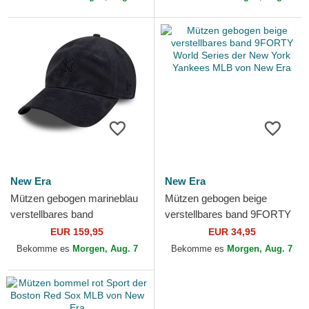
New Era
New Era
Mützen gebogen marineblau
Mützen gebogen beige
verstellbares band
verstellbares band 9FORTY
9TWENTY Suede der New
World Series der New York
EUR 159,95
EUR 34,95
York Yankees MLB von New
Yankees MLB von New Era
Bekomme es
Morgen, Aug. 7
Bekomme es
Morgen, Aug. 7
Era