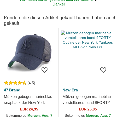
Danke!
Kunden, die diesen Artikel gekauft haben, haben auch
gekauft
(4.5)
47 Brand
New Era
Mützen gebogen marineblau
Mützen gebogen marineblau
snapback der New York
verstellbares band 9FORTY
Yankees MLB von 47 Brand
Outline der New York
EUR 24,95
EUR 25,95
Yankees MLB von New Era
Bekomme es
Morgen, Aug. 7
Bekomme es
Morgen, Aug. 7