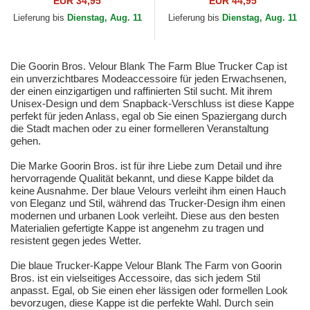
EUR 34,95
EUR 44,95
York Yankees MLB von...
Lieferung bis
Dienstag, Aug. 11
Lieferung bis
Dienstag, Aug. 11
Die Goorin Bros. Velour Blank The Farm Blue Trucker Cap ist
ein unverzichtbares Modeaccessoire für jeden Erwachsenen,
der einen einzigartigen und raffinierten Stil sucht. Mit ihrem
Unisex-Design und dem Snapback-Verschluss ist diese Kappe
perfekt für jeden Anlass, egal ob Sie einen Spaziergang durch
die Stadt machen oder zu einer formelleren Veranstaltung
gehen.
Die Marke Goorin Bros. ist für ihre Liebe zum Detail und ihre
hervorragende Qualität bekannt, und diese Kappe bildet da
keine Ausnahme. Der blaue Velours verleiht ihm einen Hauch
von Eleganz und Stil, während das Trucker-Design ihm einen
modernen und urbanen Look verleiht. Diese aus den besten
Materialien gefertigte Kappe ist angenehm zu tragen und
resistent gegen jedes Wetter.
Die blaue Trucker-Kappe Velour Blank The Farm von Goorin
Bros. ist ein vielseitiges Accessoire, das sich jedem Stil
anpasst. Egal, ob Sie einen eher lässigen oder formellen Look
bevorzugen, diese Kappe ist die perfekte Wahl. Durch sein