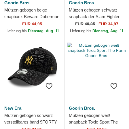
Goorin Bros.
Goorin Bros.
Mützen gebogen beige
Mützen gebogen schwarz
snapback Beware Doberman
snapback der Siam Fighter
Velour The Farm Goorin
The Farm Premium The
EUR 44,95
EUR
49,95
EUR 34,97
Bros.
Farm Goorin Bros.
Lieferung bis
Dienstag, Aug. 11
Lieferung bis
Dienstag, Aug. 11
New Era
Goorin Bros.
Mützen gebogen schwarz
Mützen gebogen weiß
verstellbares band 9FORTY
snapback Toxic Sport The
Leo Velour Metallic der New
Farm Goorin Bros.