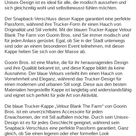
Unisex-Design ist es ideal für alle, die modisch aussehen und
sich gleichzeitig wohl und selbstbewusst fühlen möchten.
Der Snapback-Verschluss dieser Kappe garantiert eine perfekte
Passform, während ihre Trucker-Form ihr einen Hauch von
Originalität und Stil verleiht. Mit der blauen Trucker-Kappe Velour
Blank The Farm von Goorin Bros. sind Sie immer modisch und
für jeden Anlass gerüstet. Egal, ob Sie in der Stadt unterwegs
sind oder an einem besonderen Event teilnehmen, mit dieser
Kappe heben Sie sich von der Masse ab.
Goorin Bros. ist eine Marke, die für ihr herausragendes Design
und ihre Qualität bekannt ist, und diese Kappe bildet da keine
Ausnahme. Der blaue Velours verleiht ihm einen Hauch von
Vornehmheit und Eleganz, während das Trucker-Design für
einen modernen und urbanen Stil sorgt. Diese aus den besten
Materialien hergestellte Kappe ist langlebig und widerstandsfähig
und eignet sich perfekt für jede Art von Aktivität.
Die blaue Trucker-Kappe „Velour Blank The Farm“ von Goorin
Bros. ist ein unverzichtbares Accessoire für jeden
Erwachsenen, der mit Stil auffallen möchte. Durch sein Unisex-
Design ist es für jedes Geschlecht geeignet, während sein
Snapback-Verschluss eine perfekte Passform garantiert. Ganz
gleich, ob Sie einen legeren oder eher formellen Look