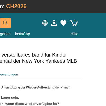
in:
CH2026
0
gorien
InstaCap
Hilfe
verstellbares band für Kinder
ntial der New York Yankees MLB
bewertungen
r Unterstützung der
Wieder-Aufforstung
der Planet)
f Lager sein.
en, wenn diese wieder verfügbar ist?