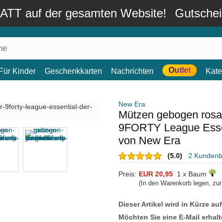
TT auf der gesamten Website!
Gutsche
Outlet
Für Kinder
Geschenkkarten
Nachrichten
Kate
New Era
Mützen gebogen rosa 
9FORTY League Esse
von New Era
(5.0)
2 Kunden
Preis:
EUR 20,95
1 x Baum
(In den Warenkorb legen, zu
Dieser Artikel wird in Kürze au
Möchten Sie eine E-Mail erhalt