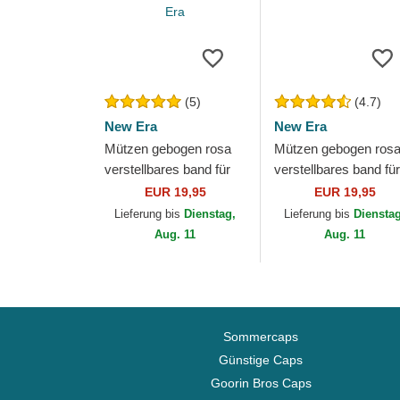
(5)
(4.7)
New Era
New Era
Mützen gebogen rosa
Mützen gebogen ros
verstellbares band für
verstellbares band für
Kinder 9FORTY League
Kinder 9FORTY
EUR 19,95
EUR 19,95
Essential der New York
Essential der New Yo
Lieferung bis
Dienstag,
Lieferung bis
Diensta
Yankees...
Yankees MLB von...
Aug. 11
Aug. 11
Sommercaps
Günstige Caps
Goorin Bros Caps