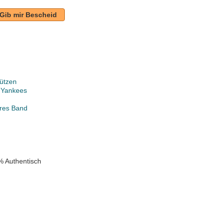
Gib mir Bescheid
ützen
 Yankees
ares Band
% Authentisch