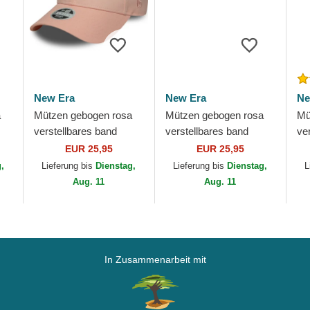
New Era
New Era
Ne
a
Mützen gebogen rosa
Mützen gebogen rosa
Mü
verstellbares band
verstellbares band
ve
9FORTY League
9FORTY League
Ki
EUR 25,95
EUR 25,95
rk
Essential der New York
Essential der New York
Es
g,
Lieferung bis
Dienstag,
Lieferung bis
Dienstag,
L
Yankees MLB von New
Yankees MLB von New
Ya
Aug. 11
Aug. 11
Era
Era
In Zusammenarbeit mit