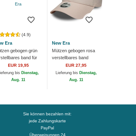
(4.9)
w Era
New Era
tzen gebogen grün
Mützen gebogen rosa
rstellbares band für
verstellbares band
nder 9FORTY League
9FORTY Metallic der
EUR 19,95
EUR 27,95
sential der New York
New York Yankees MLB
ieferung bis
Dienstag,
Lieferung bis
Dienstag,
nkees...
von New Era
Aug. 11
Aug. 11
Sie können bezahlen mit:
jede Zahlungskarte
PayPal
Überweisungen 24