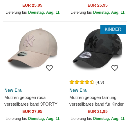
League Essential der New
League Essential der New
EUR 25,95
EUR 25,95
York Yankees MLB von New
York Yankees MLB von New
Lieferung bis
Dienstag, Aug. 11
Lieferung bis
Dienstag, Aug. 11
Era
Era
KINDER
(4.9)
New Era
New Era
Mützen gebogen rosa
Mützen gebogen tarnung
verstellbares band 9FORTY
verstellbares band für Kinder
Metallic der New York
9FORTY League Essential
EUR 27,95
EUR 21,95
Yankees MLB von New Era
der New York Yankees...
Lieferung bis
Dienstag, Aug. 11
Lieferung bis
Dienstag, Aug. 11