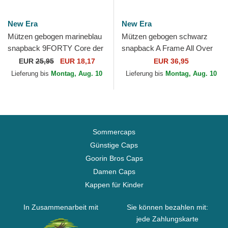
New Era
New Era
Mützen gebogen marineblau
Mützen gebogen schwarz
snapback 9FORTY Core der
snapback A Frame All Over
Chelsea Football Club
Print der Manchester United
EUR
25,95
EUR 18,17
EUR 36,95
Premier League von New Era
Football Club...
Lieferung bis
Montag, Aug. 10
Lieferung bis
Montag, Aug. 10
Sommercaps
Günstige Caps
Goorin Bros Caps
Damen Caps
Kappen für Kinder
In Zusammenarbeit mit
Sie können bezahlen mit:
jede Zahlungskarte