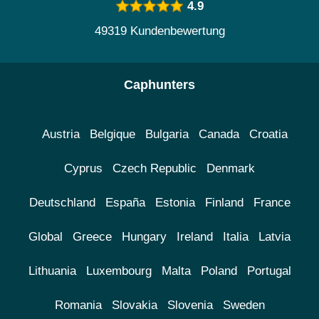
4.9
49319 Kundenbewertung
Caphunters
Austria
Belgique
Bulgaria
Canada
Croatia
Cyprus
Czech Republic
Denmark
Deutschland
España
Estonia
Finland
France
Global
Greece
Hungary
Ireland
Italia
Latvia
Lithuania
Luxembourg
Malta
Poland
Portugal
Romania
Slovakia
Slovenia
Sweden