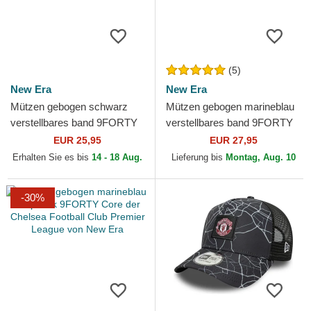
(5)
New Era
New Era
Mützen gebogen schwarz
Mützen gebogen marineblau
verstellbares band 9FORTY
verstellbares band 9FORTY
Core der Newcastle United
Repreve der Tottenham
EUR 25,95
EUR 27,95
Football Club Premier...
Hotspur Football Club...
Erhalten Sie es bis
14 - 18 Aug.
Lieferung bis
Montag, Aug. 10
-30%