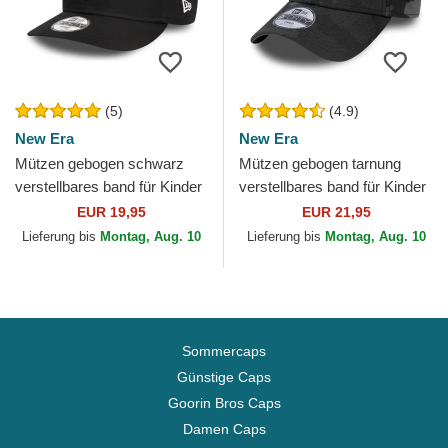
(5)
(4.9)
New Era
New Era
Mützen gebogen schwarz
Mützen gebogen tarnung
verstellbares band für Kinder
verstellbares band für Kinder
9FORTY League Essential
9FORTY League Essential
EUR 19,95
EUR 21,95
der New York Yankees...
der New York Yankees...
Lieferung bis
Montag, Aug. 10
Lieferung bis
Montag, Aug. 10
Sommercaps
Günstige Caps
Goorin Bros Caps
Damen Caps