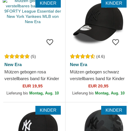
KINDER
KINDER
(5)
(4.6)
New Era
New Era
Mützen gebogen rosa
Mützen gebogen schwarz
verstellbares band für Kinder
verstellbares band für Kinder
9FORTY League Essential
9FORTY League Essential
EUR 19,95
EUR 20,95
der New York Yankees...
der New York Yankees...
Lieferung bis
Montag, Aug. 10
Lieferung bis
Montag, Aug. 10
KINDER
KINDER