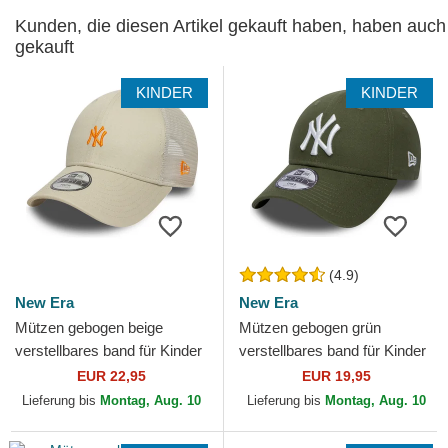
Kunden, die diesen Artikel gekauft haben, haben auch
gekauft
KINDER
KINDER
(4.9)
New Era
New Era
Mützen gebogen beige
Mützen gebogen grün
verstellbares band für Kinder
verstellbares band für Kinder
9FORTY Homefield der New
9FORTY League Essential
EUR 22,95
EUR 19,95
York Yankees MLB von...
der New York Yankees...
Lieferung bis
Montag, Aug. 10
Lieferung bis
Montag, Aug. 10