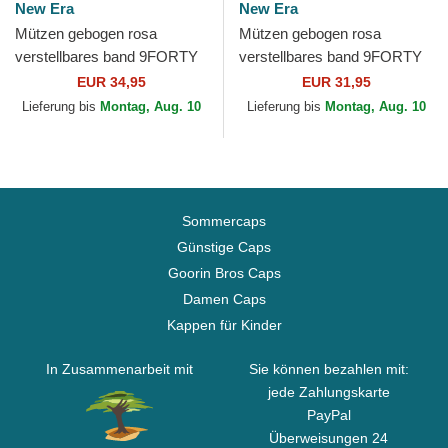
New Era
New Era
Mützen gebogen rosa
Mützen gebogen rosa
verstellbares band 9FORTY
verstellbares band 9FORTY
Beaded der New York
Borg der New York Yankees
EUR 34,95
EUR 31,95
Yankees MLB von New Era
MLB von New Era
Lieferung bis
Montag, Aug. 10
Lieferung bis
Montag, Aug. 10
Sommercaps
Günstige Caps
Goorin Bros Caps
Damen Caps
Kappen für Kinder
In Zusammenarbeit mit
Sie können bezahlen mit:
jede Zahlungskarte
PayPal
Überweisungen 24