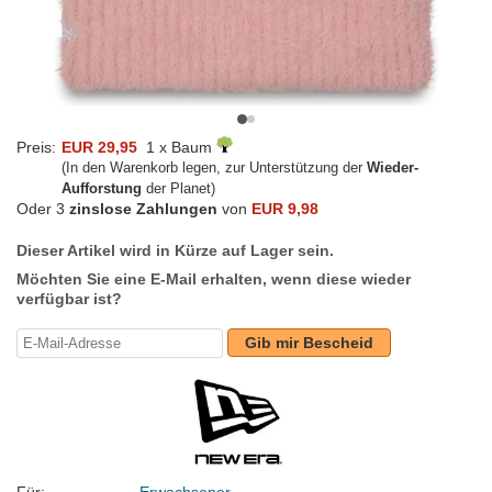
Preis:
EUR 29,95
1 x Baum
(In den Warenkorb legen, zur Unterstützung der
Wieder-
Aufforstung
der Planet)
Oder 3
zinslose Zahlungen
von
EUR 9,98
Dieser Artikel wird in Kürze auf Lager sein.
Möchten Sie eine E-Mail erhalten, wenn diese wieder
verfügbar ist?
Gib mir Bescheid