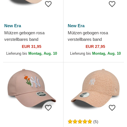
New Era
New Era
Mützen gebogen rosa
Mützen gebogen rosa
verstellbares band
verstellbares band
9TWENTY Padded der New
9TWENTY Pattern Spring
EUR 31,95
EUR 27,95
York Yankees MLB von New
Training Fan Pack 2025 der
Lieferung bis
Montag, Aug. 10
Lieferung bis
Montag, Aug. 10
Era
New York...
(5)