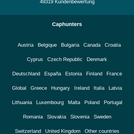
49319 Kundenbewertung
Caphunters
Austria
Belgique
Bulgaria
Canada
Croatia
Cyprus
Czech Republic
Denmark
Deutschland
España
Estonia
Finland
France
Global
Greece
Hungary
Ireland
Italia
Latvia
Lithuania
Luxembourg
Malta
Poland
Portugal
Romania
Slovakia
Slovenia
Sweden
Switzerland
United Kingdom
Other countries