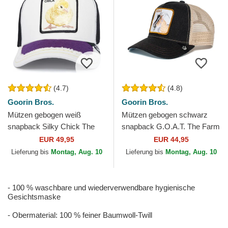
(4.7)
(4.8)
Goorin Bros.
Goorin Bros.
Mützen gebogen weiß
Mützen gebogen schwarz
snapback Silky Chick The
snapback G.O.A.T. The Farm
Farm Silky Roots The Farm
Goorin Bros.
EUR 49,95
EUR 44,95
Goorin Bros.
Lieferung bis
Montag, Aug. 10
Lieferung bis
Montag, Aug. 10
- 100 % waschbare und wiederverwendbare hygienische
Gesichtsmaske
- Obermaterial: 100 % feiner Baumwoll-Twill