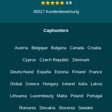
4.9
49317 Kundenbewertung
Caphunters
Austria
Belgique
Bulgaria
Canada
Croatia
Cyprus
Czech Republic
Denmark
Deutschland
España
Estonia
Finland
France
Global
Greece
Hungary
Ireland
Italia
Latvia
Lithuania
Luxembourg
Malta
Poland
Portugal
Romania
Slovakia
Slovenia
Sweden