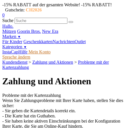
-15% RABATT auf der gesamten Website!
-15% RABATT!
Gutschein:
CH2026
0
Suche
Hallo.
Mützen
Goorin Bros.
New Era
Marken
▼
Für Kinder
Geschenkkarten
Nachrichten
Outlet
Kategorien
▼
InstaCap
Hilfe
Mein Konto
Sprache ändern
Kundendienst
>
Zahlung und Aktionen
>
Probleme mit der
Kartenzahlung
Zahlung und Aktionen
Probleme mit der Kartenzahlung
Wenn Sie Zahlungsprobleme mit Ihrer Karte haben, stellen Sie dies
sicher:
- Sie geben die Kartendetails korrekt ein.
- Die Karte hat ein Guthaben.
- Sie haben keine aktiven Einschränkungen bei der Konfiguration
Ihrer Karte, die Sie am Online-Kauf hindern.