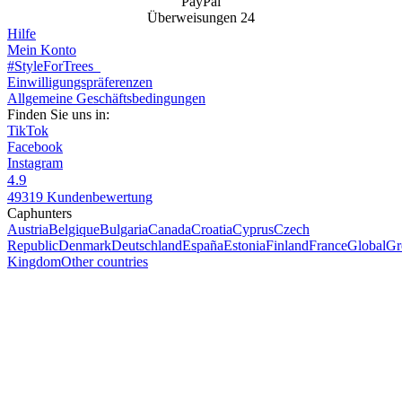
PayPal
Überweisungen 24
Hilfe
Mein Konto
#StyleForTrees
Einwilligungspräferenzen
Allgemeine Geschäftsbedingungen
Finden Sie uns in:
TikTok
Facebook
Instagram
4.9
49319 Kundenbewertung
Caphunters
Austria
Belgique
Bulgaria
Canada
Croatia
Cyprus
Czech
Republic
Denmark
Deutschland
España
Estonia
Finland
France
Global
Gr
Kingdom
Other countries