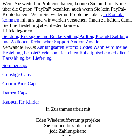
Wenn Sie weiterhin Probleme haben, können Sie mit Ihrer Karte
über die Option "PayPal" bezahlen, auch wenn Sie kein PayPal-
Konto haben.. Wenn Sie weiterhin Probleme haben,
in Kontakt
kommen
mit uns und wir werden versuchen, Ihnen zu helfen, damit
Sie Ihre Bestellung abschließen können.
Hilfekategorien
Sendung
Rückgabe und Rückerstattung
Auftrag
Produkt
Zahlung
und Aktionen
Technischer Support
Andere Zweifel
Verwandte FAQs
Zahlungsarten
Promo-Codes
Wann wird meine
Bestellung belastet?
Wie kann ich einen Rabattgutschein erhalten?
Barzahlung bei Lieferung
Sommercaps
Günstige Caps
Goorin Bros Caps
Damen Caps
Kappen für Kinder
In Zusammenarbeit mit
Eden Wiederaufforstungsprojekte
Sie können bezahlen mit:
jede Zahlungskarte