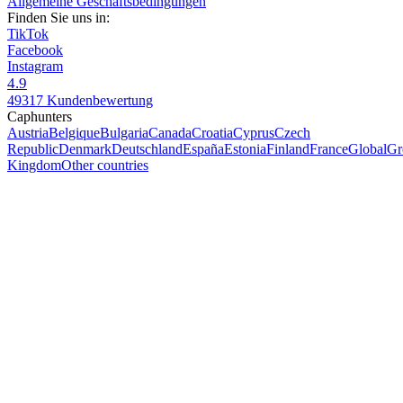
Allgemeine Geschäftsbedingungen
Finden Sie uns in:
TikTok
Facebook
Instagram
4.9
49317 Kundenbewertung
Caphunters
Austria
Belgique
Bulgaria
Canada
Croatia
Cyprus
Czech
Republic
Denmark
Deutschland
España
Estonia
Finland
France
Global
Gr
Kingdom
Other countries