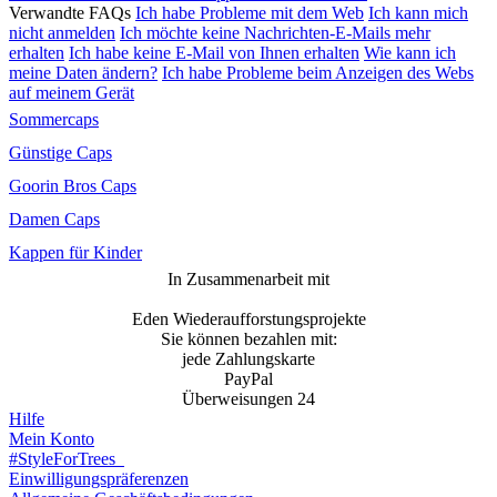
Verwandte FAQs
Ich habe Probleme mit dem Web
Ich kann mich
nicht anmelden
Ich möchte keine Nachrichten-E-Mails mehr
erhalten
Ich habe keine E-Mail von Ihnen erhalten
Wie kann ich
meine Daten ändern?
Ich habe Probleme beim Anzeigen des Webs
auf meinem Gerät
Sommercaps
Günstige Caps
Goorin Bros Caps
Damen Caps
Kappen für Kinder
In Zusammenarbeit mit
Eden Wiederaufforstungsprojekte
Sie können bezahlen mit:
jede Zahlungskarte
PayPal
Überweisungen 24
Hilfe
Mein Konto
#StyleForTrees
Einwilligungspräferenzen