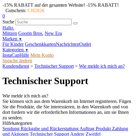
-15% RABATT auf der gesamten Website!
-15% RABATT!
Gutschein:
CH2026
0
Suche
Hallo.
Mützen
Goorin Bros.
New Era
Marken
▼
Für Kinder
Geschenkkarten
Nachrichten
Outlet
Kategorien
▼
InstaCap
Hilfe
Mein Konto
Sprache ändern
Kundendienst
>
Technischer Support
>
Wie melde ich mich an?
Technischer Support
Wie melde ich mich an?
Sie können sich aus dem Warenkorb im Internet registrieren. Fügen
Sie die Produkte, die Sie interessieren, in den Warenkorb und von
dort fordern wir die erforderlichen Informationen an, um sie Ihnen
zu senden.
Hilfekategorien
Sendung
Rückgabe und Rückerstattung
Auftrag
Produkt
Zahlung
und Aktionen
Technischer Support
Andere Zweifel