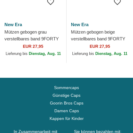
New Era
New Era
Mützen gebogen grau
Mützen gebogen beige
verstellbares band 9FORTY
verstellbares band 9FORTY
Microfibre der Las Vegas
Recycled Midi der Las Vegas
EUR 27,95
EUR 27,95
Raiders NFL von New Era
Raiders NFL von New Era
Lieferung bis
Dienstag, Aug. 11
Lieferung bis
Dienstag, Aug. 11
Sommercaps
Günstige Caps
Goorin Bros Caps
Damen Caps
Kappen für Kinder
In Zusammenarbeit mit
Sie können bezahlen mit: