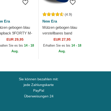
(4.9)
w Era
New Era
tzen gebogen blau
Mützen gebogen blau
apback 9FORTY M-
verstellbares band
own Team der New
9FORTY The League
EUR 29,95
EUR 27,95
rk Giants NFL von
der New York Giants
halten Sie es bis
14 - 18
Erhalten Sie es bis
14 - 18
w Era
NFL von New Era
Aug.
Aug.
Sie können bezahlen mit:
jede Zahlungskarte
PayPal
Überweisungen 24