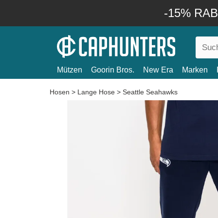
-15% RABA
Mützen
Goorin Bros.
New Era
Marken
Hosen
>
Lange Hose
>
Seattle Seahawks