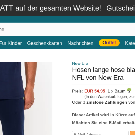
TT auf der gesamten Website!
Gutsche
Outlet
Für Kinder
Geschenkkarten
Nachrichten
Kate
New Era
Hosen lange hose bla
NFL von New Era
Preis:
EUR 54,95
1 x Baum
(In den Warenkorb legen, zu
Oder 3
zinslose Zahlungen
vo
Dieser Artikel wird in Kürze au
Möchten Sie eine E-Mail erhalt