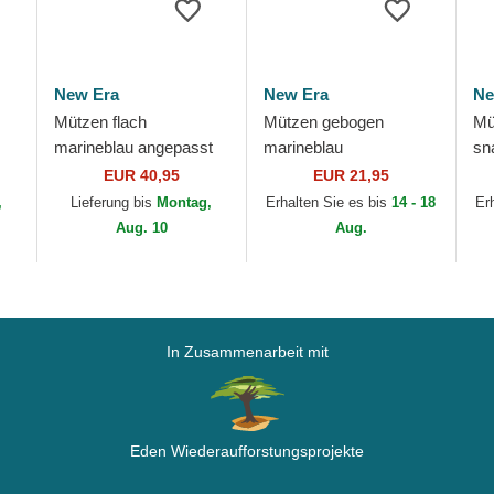
New Era
New Era
Ne
Mützen flach
Mützen gebogen
Mü
marineblau angepasst
marineblau
sn
59FIFTY Authentic On
verstellbares band für
Cr
EUR 40,95
EUR 21,95
Field der Seattle
Kinder 9FORTY The
Yo
,
Lieferung bis
Montag,
Erhalten Sie es bis
14 - 18
Er
Mariners MLB von New
League der New
Ne
Aug. 10
Aug.
Era
England...
In Zusammenarbeit mit
Eden Wiederaufforstungsprojekte