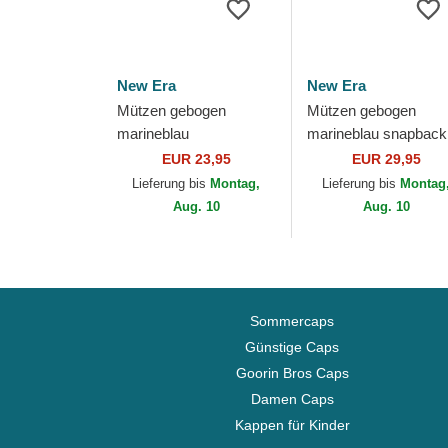
New Era
New Era
Mützen gebogen
Mützen gebogen
marineblau
marineblau snapback
verstellbares band für
9FORTY M-Crown
EUR 23,95
EUR 29,95
Kinder 9FORTY The
Team der Seattle
Lieferung bis
Montag,
Lieferung bis
Montag
League der Seattle
Seahawks NFL von
Aug. 10
Aug. 10
Seahawks...
New Era
Sommercaps
Günstige Caps
Goorin Bros Caps
Damen Caps
Kappen für Kinder