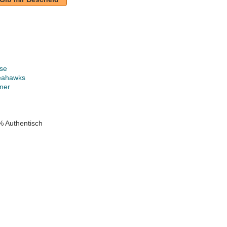
se
Seahawks
ner
% Authentisch