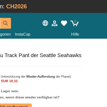
in:
CH2026
0
gorien
InstaCap
Hilfe
u Track Pant der Seattle Seahawks
r Unterstützung der
Wieder-Aufforstung
der Planet)
n
EUR 18,32
f Lager sein.
en, wenn diese wieder verfügbar ist?
Gib mir Bescheid