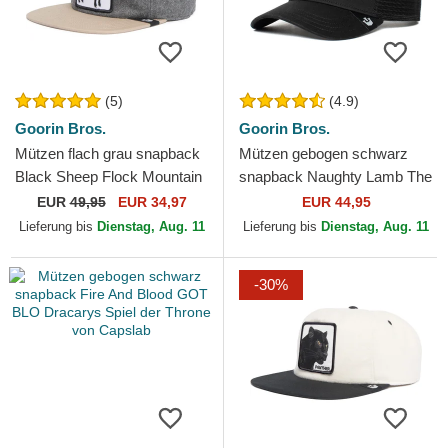
(5)
(4.9)
Goorin Bros.
Goorin Bros.
Mützen flach grau snapback
Mützen gebogen schwarz
Black Sheep Flock Mountain
snapback Naughty Lamb The
The Farm Flats The Farm
Farm Goorin Bros.
EUR
49,95
EUR 34,97
EUR 44,95
Goorin Bros.
Lieferung bis
Dienstag, Aug. 11
Lieferung bis
Dienstag, Aug. 11
-30%