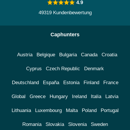
4.9
49319 Kundenbewertung
Caphunters
Austria
Belgique
Bulgaria
Canada
Croatia
Cyprus
Czech Republic
Denmark
Deutschland
España
Estonia
Finland
France
Global
Greece
Hungary
Ireland
Italia
Latvia
Lithuania
Luxembourg
Malta
Poland
Portugal
Romania
Slovakia
Slovenia
Sweden