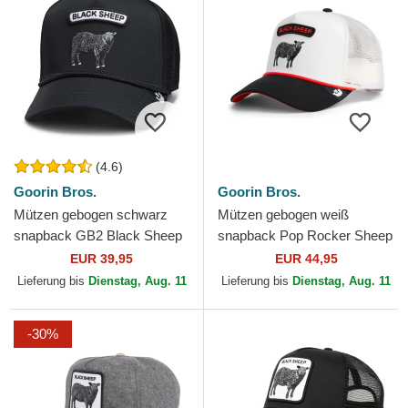
(4.6)
Goorin Bros.
Goorin Bros.
Mützen gebogen schwarz
Mützen gebogen weiß
snapback GB2 Black Sheep
snapback Pop Rocker Sheep
The Rocker The Farm Goorin
The Farm Goorin Bros.
EUR 39,95
EUR 44,95
Bros.
Lieferung bis
Dienstag, Aug. 11
Lieferung bis
Dienstag, Aug. 11
-30%