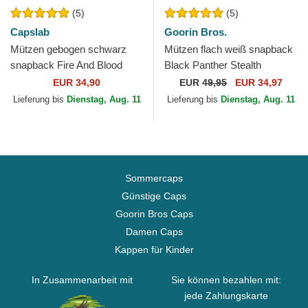
(5)
(5)
Capslab
Goorin Bros.
Mützen gebogen schwarz
Mützen flach weiß snapback
snapback Fire And Blood
Black Panther Stealth
GOT BLO Dracarys Spiel der
Explorer The Farm Flats The
EUR 34,90
EUR
49,95
EUR 34,97
Throne von Capslab
Farm Goorin Bros.
Lieferung bis
Dienstag, Aug. 11
Lieferung bis
Dienstag, Aug. 11
Sommercaps
Günstige Caps
Goorin Bros Caps
Damen Caps
Kappen für Kinder
In Zusammenarbeit mit
Sie können bezahlen mit:
jede Zahlungskarte