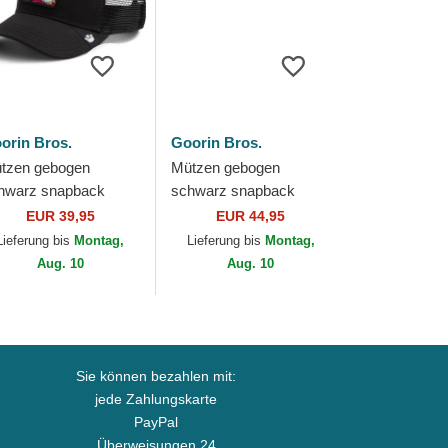
orin Bros.
Goorin Bros.
tzen gebogen
Mützen gebogen
hwarz snapback
schwarz snapback
nther Pop Art 2 The
Strength Panther The
EUR 39,95
EUR 44,95
rm Goorin Bros.
Farm Goorin Bros.
Lieferung bis
Montag,
Lieferung bis
Montag,
Aug. 10
Aug. 10
Sie können bezahlen mit:
jede Zahlungskarte
PayPal
Überweisungen 24