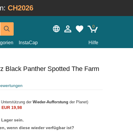
in:
CH2026
0
gorien
InstaCap
Hilfe
z Black Panther Spotted The Farm
bewertungen
r Unterstützung der
Wieder-Aufforstung
der Planet)
n
EUR 19,98
f Lager sein.
en, wenn diese wieder verfügbar ist?