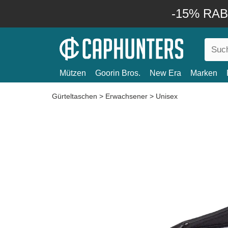
-15% RABA
Mützen
Goorin Bros.
New Era
Marken
Gürteltaschen
>
Erwachsener
>
Unisex