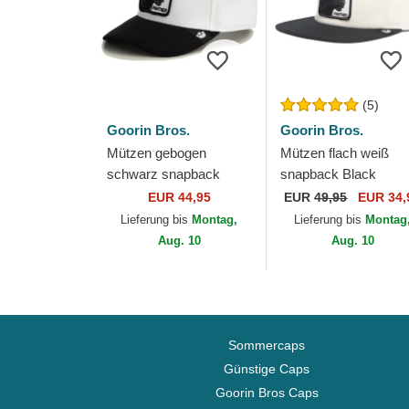
(5)
Goorin Bros.
Goorin Bros.
Mützen gebogen
Mützen flach weiß
schwarz snapback
snapback Black
Microsuede Black
Panther Stealth Explo
EUR 44,95
EUR
49,95
EUR 34,
Panther The Farm
The Farm Flats The
Lieferung bis
Montag,
Lieferung bis
Montag
Goorin Bros.
Farm Goorin Bros.
Aug. 10
Aug. 10
Sommercaps
Günstige Caps
Goorin Bros Caps