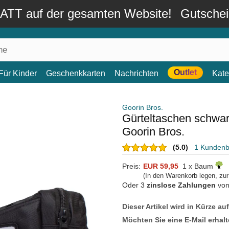
TT auf der gesamten Website!
Gutsche
Outlet
Für Kinder
Geschenkkarten
Nachrichten
Kate
Goorin Bros.
Gürteltaschen schwar
Goorin Bros.
(5.0)
1 Kunden
Preis:
EUR 59,95
1 x Baum
(In den Warenkorb legen, zu
Oder 3
zinslose Zahlungen
vo
Dieser Artikel wird in Kürze au
Möchten Sie eine E-Mail erhalt