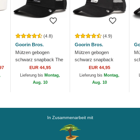
(4.8)
(4.9)
Goorin Bros.
Goorin Bros.
Go
Mützen gebogen
Mützen gebogen
Mü
schwarz snapback The
schwarz snapback
sc
rer
Black Panther Core
Black Panther The
Pa
97
EUR 44,95
EUR 44,95
Combo The Farm
Farm Goorin Bros.
Fa
,
Lieferung bis
Montag,
Lieferung bis
Montag,
Goorin Bros.
Aug. 10
Aug. 10
In Zusammenarbeit mit