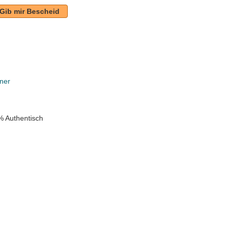
Gib mir Bescheid
ner
% Authentisch