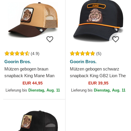
(4.9)
(5)
Goorin Bros.
Goorin Bros.
Mützen gebogen braun
Mützen gebogen schwarz
snapback King Mane Man
snapback King GB2 Lion The
The Farm Goorin Bros.
Rocker The Farm Goorin
EUR 44,95
EUR 39,95
Bros.
Lieferung bis
Dienstag, Aug. 11
Lieferung bis
Dienstag, Aug. 11