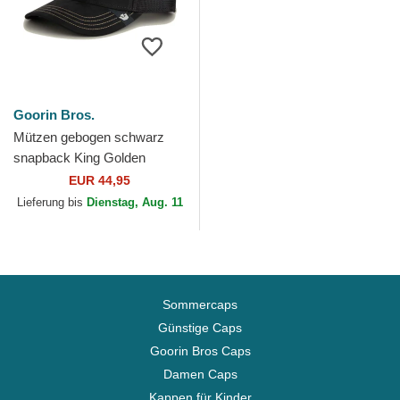
Goorin Bros.
Mützen gebogen schwarz
snapback King Golden
Suede The Farm Goorin
EUR 44,95
Bros.
Lieferung bis
Dienstag, Aug. 11
Sommercaps
Günstige Caps
Goorin Bros Caps
Damen Caps
Kappen für Kinder