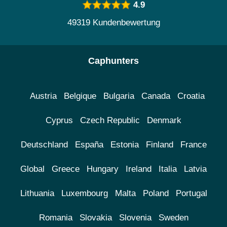
4.9
49319 Kundenbewertung
Caphunters
Austria
Belgique
Bulgaria
Canada
Croatia
Cyprus
Czech Republic
Denmark
Deutschland
España
Estonia
Finland
France
Global
Greece
Hungary
Ireland
Italia
Latvia
Lithuania
Luxembourg
Malta
Poland
Portugal
Romania
Slovakia
Slovenia
Sweden