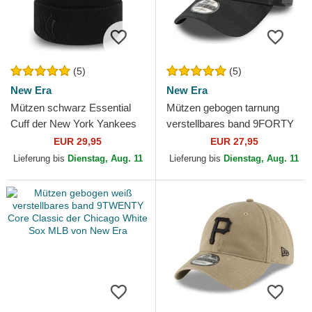
(5)
(5)
New Era
New Era
Mützen schwarz Essential
Mützen gebogen tarnung
Cuff der New York Yankees
verstellbares band 9FORTY
MLB von New Era
League Essential der New
EUR 29,95
EUR 27,95
York Yankees MLB von...
Lieferung bis
Dienstag, Aug. 11
Lieferung bis
Dienstag, Aug. 11