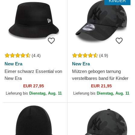
KINDER
(4.4)
(4.9)
New Era
New Era
Eimer schwarz Essential von
Mützen gebogen tarnung
New Era
verstellbares band für Kinder
9FORTY League Essential
EUR 27,95
EUR 21,95
der New York Yankees...
Lieferung bis
Dienstag, Aug. 11
Lieferung bis
Dienstag, Aug. 11