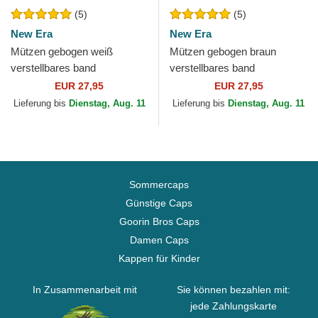
(5)
(5)
New Era
New Era
Mützen gebogen weiß
Mützen gebogen braun
verstellbares band
verstellbares band
9TWENTY Core Classic der
9TWENTY Core Classic der
EUR 27,95
EUR 27,95
Chicago White Sox MLB von
Pittsburgh Pirates MLB von
Lieferung bis
Dienstag, Aug. 11
Lieferung bis
Dienstag, Aug. 11
New Era
New Era
Sommercaps
Günstige Caps
Goorin Bros Caps
Damen Caps
Kappen für Kinder
In Zusammenarbeit mit
Sie können bezahlen mit:
jede Zahlungskarte